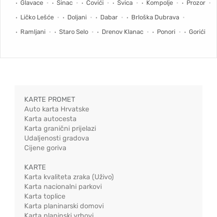
Glavace
Sinac
Čovići
Švica
Kompolje
Prozor
Ličko Lešće
Doljani
Dabar
Brloška Dubrava
Ramljani
Staro Selo
Drenov Klanac
Ponori
Gorići
KARTE PROMET
Auto karta Hrvatske
Karta autocesta
Karta granični prijelazi
Udaljenosti gradova
Cijene goriva
KARTE
Karta kvaliteta zraka (Uživo)
Karta nacionalni parkovi
Karta toplice
Karta planinarski domovi
Karta planinski vrhovi