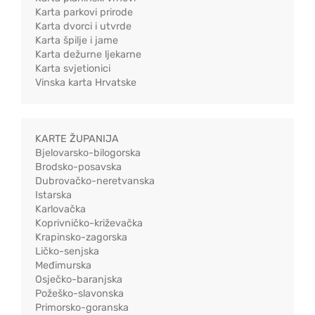
Karta parkovi prirode
Karta dvorci i utvrde
Karta špilje i jame
Karta dežurne ljekarne
Karta svjetionici
Vinska karta Hrvatske
KARTE ŽUPANIJA
Bjelovarsko-bilogorska
Brodsko-posavska
Dubrovačko-neretvanska
Istarska
Karlovačka
Koprivničko-križevačka
Krapinsko-zagorska
Ličko-senjska
Međimurska
Osječko-baranjska
Požeško-slavonska
Primorsko-goranska