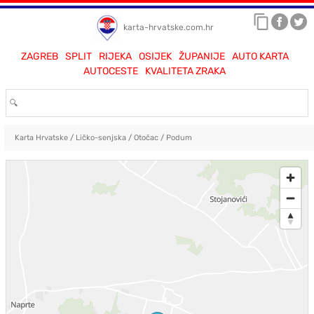
karta-hrvatske.com.hr
ZAGREB
SPLIT
RIJEKA
OSIJEK
ŽUPANIJE
AUTO KARTA
AUTOCESTE
KVALITETA ZRAKA
Karta Hrvatske
/
Ličko-senjska
/
Otočac
/
Podum