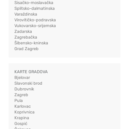
Sisačko-moslavačka
Splitsko-dalmatinska
Varaždinska
Virovitičko-podravska
Vukovarsko-srijemska
Zadarska
Zagrebačka
Šibensko-kninska
Grad Zagreb
KARTE GRADOVA
Bjelovar
Slavonski brod
Dubrovnik
Zagreb
Pula
Karlovac
Koprivnica
Krapina
Gospić