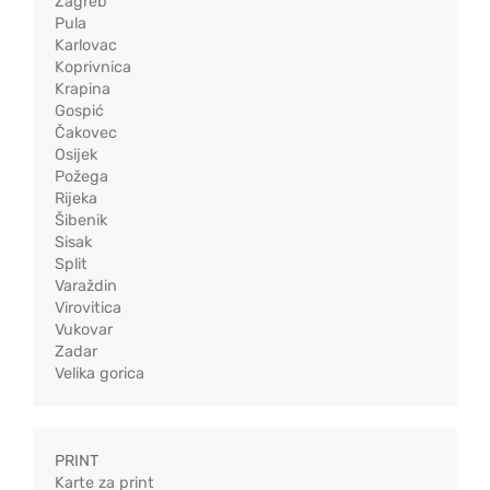
Zagreb
Pula
Karlovac
Koprivnica
Krapina
Gospić
Čakovec
Osijek
Požega
Rijeka
Šibenik
Sisak
Split
Varaždin
Virovitica
Vukovar
Zadar
Velika gorica
PRINT
Karte za print