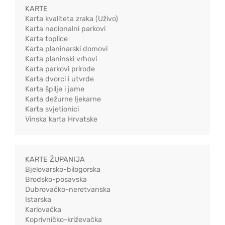
KARTE
Karta kvaliteta zraka (Uživo)
Karta nacionalni parkovi
Karta toplice
Karta planinarski domovi
Karta planinski vrhovi
Karta parkovi prirode
Karta dvorci i utvrde
Karta špilje i jame
Karta dežurne ljekarne
Karta svjetionici
Vinska karta Hrvatske
KARTE ŽUPANIJA
Bjelovarsko-bilogorska
Brodsko-posavska
Dubrovačko-neretvanska
Istarska
Karlovačka
Koprivničko-križevačka