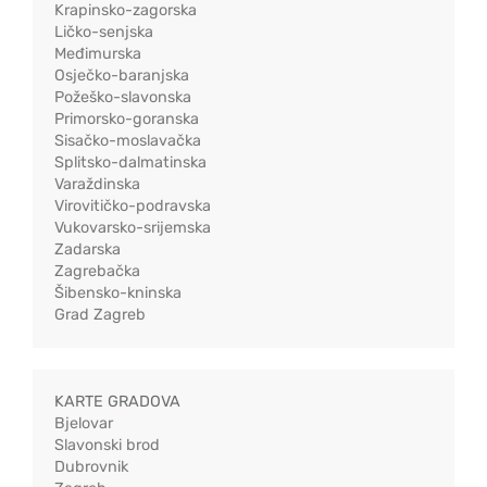
Krapinsko-zagorska
Ličko-senjska
Međimurska
Osječko-baranjska
Požeško-slavonska
Primorsko-goranska
Sisačko-moslavačka
Splitsko-dalmatinska
Varaždinska
Virovitičko-podravska
Vukovarsko-srijemska
Zadarska
Zagrebačka
Šibensko-kninska
Grad Zagreb
KARTE GRADOVA
Bjelovar
Slavonski brod
Dubrovnik