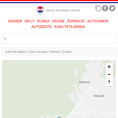
karta-hrvatske.com.hr
ZAGREB
SPLIT
RIJEKA
OSIJEK
ŽUPANIJE
AUTO KARTA
AUTOCESTE
KVALITETA ZRAKA
Karta Hrvatske
/
Ličko-senjska
/
Otočac
/
Doljani