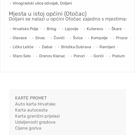
Vinogradski ulica odvojak, Doljani
Mjesta u istoj općini (Otočac)
Doljani se nalazi u općini Otočac zajedno s mjestima:
Hrvatsko Polje
Brlog
Lipovlje
Kuterevo
Škare
Glavace
Sinac
Čovići
Švica
Kompolje
Prozor
Ličko Lešće
Dabar
Brloška Dubrava
Ramljani
Staro Selo
Drenov Klanac
Ponori
Gorići
Podum
KARTE PROMET
Auto karta Hrvatske
Karta autocesta
Karta granični prijelazi
Udaljenosti gradova
Cijene goriva