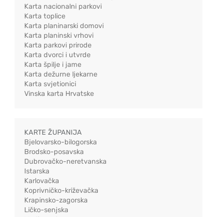
Karta nacionalni parkovi
Karta toplice
Karta planinarski domovi
Karta planinski vrhovi
Karta parkovi prirode
Karta dvorci i utvrde
Karta špilje i jame
Karta dežurne ljekarne
Karta svjetionici
Vinska karta Hrvatske
KARTE ŽUPANIJA
Bjelovarsko-bilogorska
Brodsko-posavska
Dubrovačko-neretvanska
Istarska
Karlovačka
Koprivničko-križevačka
Krapinsko-zagorska
Ličko-senjska