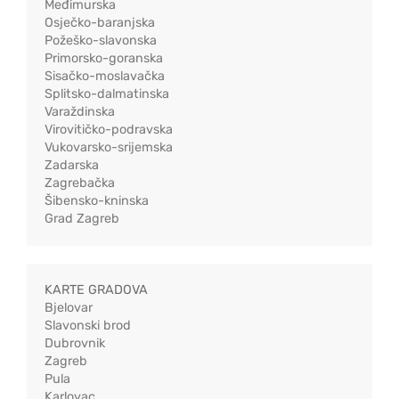
Međimurska
Osječko-baranjska
Požeško-slavonska
Primorsko-goranska
Sisačko-moslavačka
Splitsko-dalmatinska
Varaždinska
Virovitičko-podravska
Vukovarsko-srijemska
Zadarska
Zagrebačka
Šibensko-kninska
Grad Zagreb
KARTE GRADOVA
Bjelovar
Slavonski brod
Dubrovnik
Zagreb
Pula
Karlovac