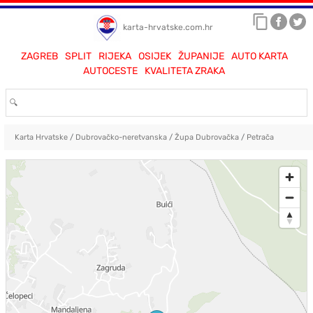
karta-hrvatske.com.hr
ZAGREB
SPLIT
RIJEKA
OSIJEK
ŽUPANIJE
AUTO KARTA
AUTOCESTE
KVALITETA ZRAKA
Karta Hrvatske
/
Dubrovačko-neretvanska
/
Župa Dubrovačka
/
Petrača