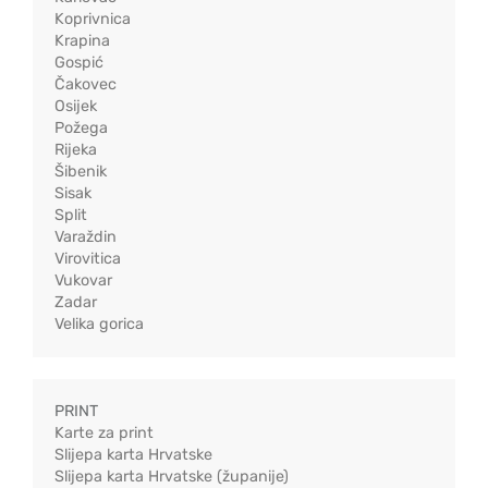
Koprivnica
Krapina
Gospić
Čakovec
Osijek
Požega
Rijeka
Šibenik
Sisak
Split
Varaždin
Virovitica
Vukovar
Zadar
Velika gorica
PRINT
Karte za print
Slijepa karta Hrvatske
Slijepa karta Hrvatske (županije)