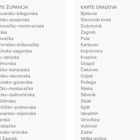
TE ŽUPANIJA
KARTE GRADOVA
ovarsko-bilogorska
Bjelovar
dsko-posavska
Slavonski brod
rovačko-neretvanska
Dubrovnik
rska
Zagreb
ovačka
Pula
ivničko-križevačka
Karlovac
pinsko-zagorska
Koprivnica
o-senjska
Krapina
imurska
Gospić
ečko-baranjska
Čakovec
eško-slavonska
Osijek
morsko-goranska
Požega
ačko-moslavačka
Rijeka
tsko-dalmatinska
Šibenik
ždinska
Sisak
vitičko-podravska
Split
varsko-srijemska
Varaždin
arska
Virovitica
rebačka
Vukovar
ensko-kninska
Zadar
d Zagreb
Velika gorica