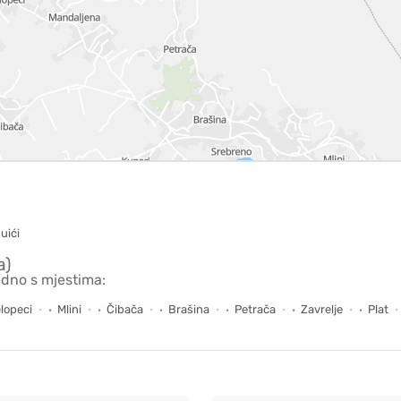
uići
a)
edno s mjestima:
lopeci
Mlini
Čibača
Brašina
Petrača
Zavrelje
Plat