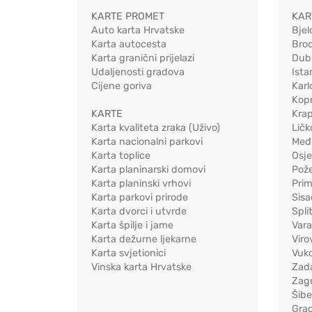
KARTE PROMET
KAR
Auto karta Hrvatske
Bjel
Karta autocesta
Bro
Karta granični prijelazi
Dub
Udaljenosti gradova
Ista
Cijene goriva
Karl
Kopr
KARTE
Kra
Karta kvaliteta zraka (Uživo)
Ličk
Karta nacionalni parkovi
Međ
Karta toplice
Osj
Karta planinarski domovi
Pož
Karta planinski vrhovi
Pri
Karta parkovi prirode
Sis
Karta dvorci i utvrde
Spli
Karta špilje i jame
Vara
Karta dežurne ljekarne
Viro
Karta svjetionici
Vuko
Vinska karta Hrvatske
Zad
Zag
Šib
Gra