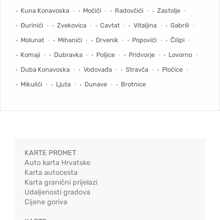
Kuna Konavoska
Močići
Radovčići
Zastolje
Đurinići
Zvekovica
Cavtat
Vitaljina
Gabrili
Molunat
Mihanići
Drvenik
Popovići
Čilipi
Komaji
Dubravka
Poljice
Pridvorje
Lovorno
Duba Konavoska
Vodovađa
Stravča
Pločice
Mikulići
Ljuta
Dunave
Brotnice
KARTE PROMET
Auto karta Hrvatske
Karta autocesta
Karta granični prijelazi
Udaljenosti gradova
Cijene goriva