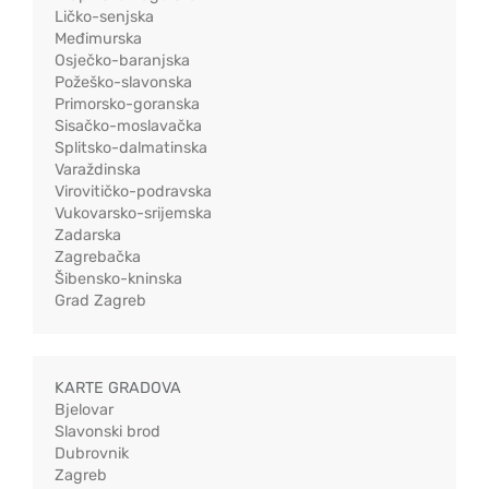
Ličko-senjska
Međimurska
Osječko-baranjska
Požeško-slavonska
Primorsko-goranska
Sisačko-moslavačka
Splitsko-dalmatinska
Varaždinska
Virovitičko-podravska
Vukovarsko-srijemska
Zadarska
Zagrebačka
Šibensko-kninska
Grad Zagreb
KARTE GRADOVA
Bjelovar
Slavonski brod
Dubrovnik
Zagreb