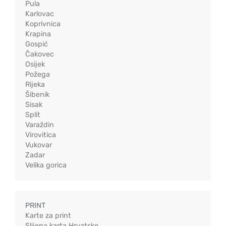
Pula
Karlovac
Koprivnica
Krapina
Gospić
Čakovec
Osijek
Požega
Rijeka
Šibenik
Sisak
Split
Varaždin
Virovitica
Vukovar
Zadar
Velika gorica
PRINT
Karte za print
Slijepa karta Hrvatske