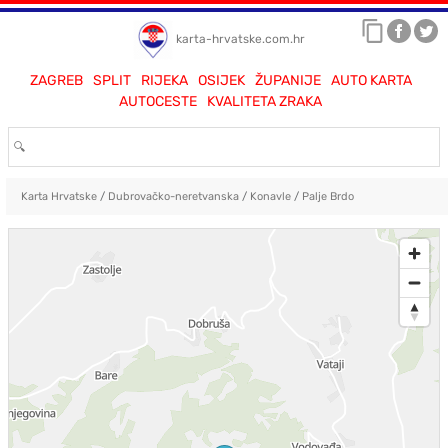
karta-hrvatske.com.hr
ZAGREB
SPLIT
RIJEKA
OSIJEK
ŽUPANIJE
AUTO KARTA
AUTOCESTE
KVALITETA ZRAKA
Karta Hrvatske
/
Dubrovačko-neretvanska
/
Konavle
/
Palje Brdo