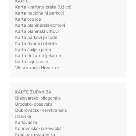
KARTE
Karta kvaliteta zraka (Uživo)
Karta nacionalni parkovi
Karta toplice
Karta planinarski domovi
Karta planinski vrhovi
Karta parkovi prirode
Karta dvorci i utvrde
Karta špilje i jame
Karta dežurne ljekarne
Karta svjetionici
Vinska karta Hrvatske
KARTE ŽUPANIJA
Bjelovarsko-bilogorska
Brodsko-posavska
Dubrovačko-neretvanska
Istarska
Karlovačka
Koprivničko-križevačka
Krapinsko-zagorska