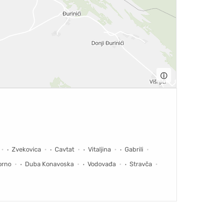
ⓘ
Zvekovica
Cavtat
Vitaljina
Gabrili
orno
Duba Konavoska
Vodovađa
Stravča