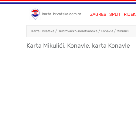
ZAGREB
SPLIT
RIJEK
karta-hrvatske.com.hr
Karta Hrvatske
/
Dubrovačko-neretvanska
/
Konavle
/
Mikulići
Karta Mikulići, Konavle, karta Konavle