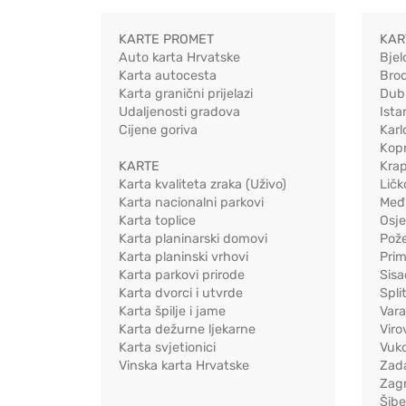
KARTE PROMET
KAR
Auto karta Hrvatske
Bjel
Karta autocesta
Bro
Karta granični prijelazi
Dub
Udaljenosti gradova
Ista
Cijene goriva
Karl
Kopr
KARTE
Kra
Karta kvaliteta zraka (Uživo)
Ličk
Karta nacionalni parkovi
Međ
Karta toplice
Osj
Karta planinarski domovi
Pož
Karta planinski vrhovi
Pri
Karta parkovi prirode
Sis
Karta dvorci i utvrde
Spli
Karta špilje i jame
Vara
Karta dežurne ljekarne
Viro
Karta svjetionici
Vuko
Vinska karta Hrvatske
Zad
Zag
Šib