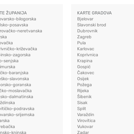
TE ŽUPANIJA
KARTE GRADOVA
ovarsko-bilogorska
Bjelovar
dsko-posavska
Slavonski brod
rovačko-neretvanska
Dubrovnik
rska
Zagreb
ovačka
Pula
ivničko-križevačka
Karlovac
pinsko-zagorska
Koprivnica
o-senjska
Krapina
imurska
Gospić
ečko-baranjska
Čakovec
eško-slavonska
Osijek
morsko-goranska
Požega
ačko-moslavačka
Rijeka
tsko-dalmatinska
Šibenik
ždinska
Sisak
vitičko-podravska
Split
varsko-srijemska
Varaždin
arska
Virovitica
rebačka
Vukovar
ensko-kninska
Zadar