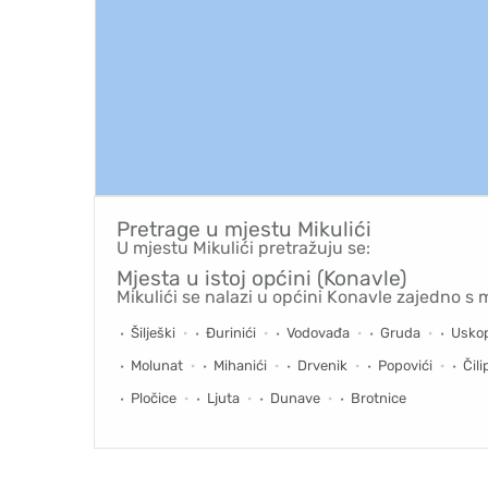
Pretrage u mjestu
Mikulići
U mjestu Mikulići pretražuju se:
Mjesta u istoj općini (Konavle)
Mikulići se nalazi u općini Konavle zajedno s 
Šilješki
Đurinići
Vodovađa
Gruda
Uskop
Molunat
Mihanići
Drvenik
Popovići
Čili
Pločice
Ljuta
Dunave
Brotnice