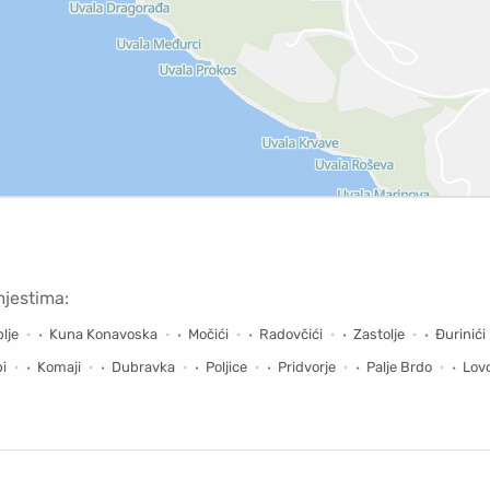
mjestima:
lje
Kuna Konavoska
Močići
Radovčići
Zastolje
Đurinići
pi
Komaji
Dubravka
Poljice
Pridvorje
Palje Brdo
Lov