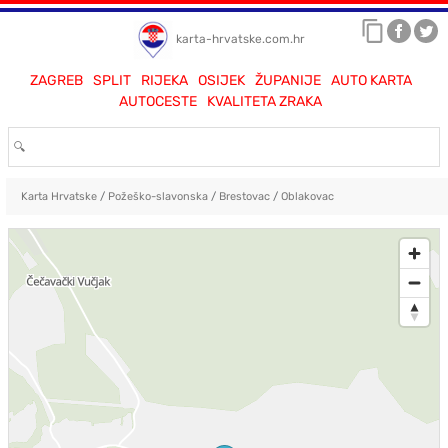
karta-hrvatske.com.hr
ZAGREB
SPLIT
RIJEKA
OSIJEK
ŽUPANIJE
AUTO KARTA
AUTOCESTE
KVALITETA ZRAKA
Karta Hrvatske
/
Požeško-slavonska
/
Brestovac
/
Oblakovac