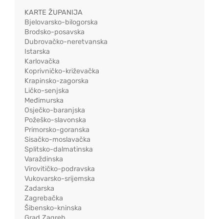
KARTE ŽUPANIJA
Bjelovarsko-bilogorska
Brodsko-posavska
Dubrovačko-neretvanska
Istarska
Karlovačka
Koprivničko-križevačka
Krapinsko-zagorska
Ličko-senjska
Međimurska
Osječko-baranjska
Požeško-slavonska
Primorsko-goranska
Sisačko-moslavačka
Splitsko-dalmatinska
Varaždinska
Virovitičko-podravska
Vukovarsko-srijemska
Zadarska
Zagrebačka
Šibensko-kninska
Grad Zagreb