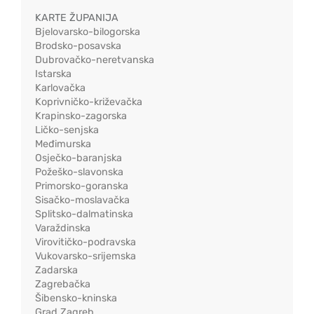
KARTE ŽUPANIJA
Bjelovarsko-bilogorska
Brodsko-posavska
Dubrovačko-neretvanska
Istarska
Karlovačka
Koprivničko-križevačka
Krapinsko-zagorska
Ličko-senjska
Međimurska
Osječko-baranjska
Požeško-slavonska
Primorsko-goranska
Sisačko-moslavačka
Splitsko-dalmatinska
Varaždinska
Virovitičko-podravska
Vukovarsko-srijemska
Zadarska
Zagrebačka
Šibensko-kninska
Grad Zagreb