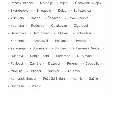
Požeški Brđani
Mrkoplje
Mijači
Čečavački Vučjak
Skenderovci
Šnjegavić
Dolac
Striježevica
Vilić Selo
Rasna
Čečavac
Novo Zvečevo
Koprivna
Ruševac
Oblakovac
Žigerovci
Daranovci
Jeminovac
Orljavac
Sloboština
Kamenska
Amatovci
Pasikovci
Ivandol
Zakorenje
Bolomače
Boričevci
Kamenski Vučjak
Busnovi
Donji Gučani
Podsreće
Nurkovac
Pavlovci
Završje
Deževci
Perenci
Jaguplije
Mihajlije
Crljenci
Šušnjari
Kruševo
Kamenski Šeovci
Požeški Brđani
Kujnik
Sažije
Bogdašić
Vranić