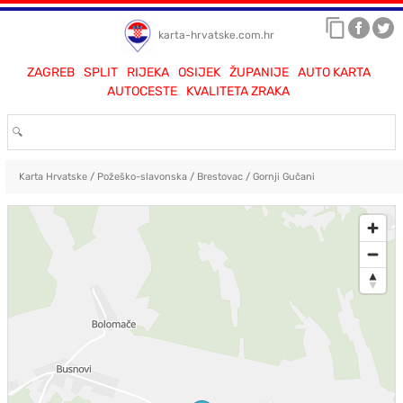
karta-hrvatske.com.hr
ZAGREB
SPLIT
RIJEKA
OSIJEK
ŽUPANIJE
AUTO KARTA
AUTOCESTE
KVALITETA ZRAKA
Karta Hrvatske
/
Požeško-slavonska
/
Brestovac
/
Gornji Gučani