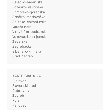
Osječko-baranjska
Požeško-slavonska
Primorsko-goranska
Sisačko-moslavačka
Splitsko-dalmatinska
Varaždinska
Virovitičko-podravska
Vukovarsko-srijemska
Zadarska
Zagrebačka
Šibensko-kninska
Grad Zagreb
KARTE GRADOVA
Bjelovar
Slavonski brod
Dubrovnik
Zagreb
Pula
Karlovac