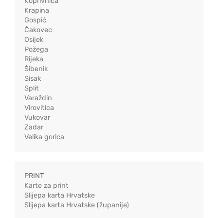
Koprivnica
Krapina
Gospić
Čakovec
Osijek
Požega
Rijeka
Šibenik
Sisak
Split
Varaždin
Virovitica
Vukovar
Zadar
Velika gorica
PRINT
Karte za print
Slijepa karta Hrvatske
Slijepa karta Hrvatske (županije)