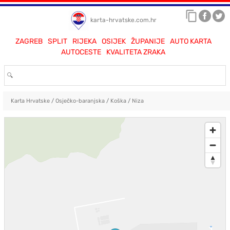
karta-hrvatske.com.hr
ZAGREB
SPLIT
RIJEKA
OSIJEK
ŽUPANIJE
AUTO KARTA
AUTOCESTE
KVALITETA ZRAKA
Karta Hrvatske
/
Osječko-baranjska
/
Koška
/
Niza