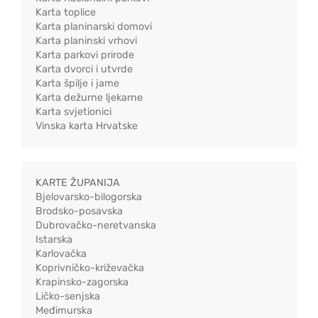
Karta toplice
Karta planinarski domovi
Karta planinski vrhovi
Karta parkovi prirode
Karta dvorci i utvrde
Karta špilje i jame
Karta dežurne ljekarne
Karta svjetionici
Vinska karta Hrvatske
KARTE ŽUPANIJA
Bjelovarsko-bilogorska
Brodsko-posavska
Dubrovačko-neretvanska
Istarska
Karlovačka
Koprivničko-križevačka
Krapinsko-zagorska
Ličko-senjska
Međimurska