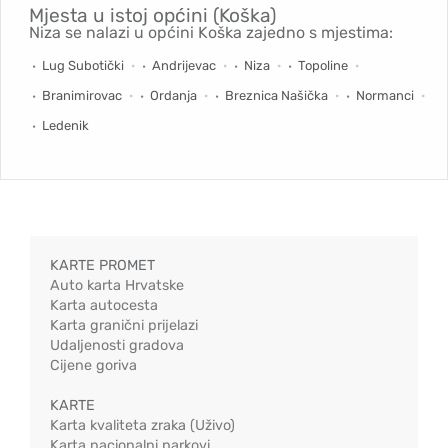
Mjesta u istoj općini (Koška)
Niza se nalazi u općini Koška zajedno s mjestima:
Lug Subotički
Andrijevac
Niza
Topoline
Branimirovac
Ordanja
Breznica Našička
Normanci
Ledenik
KARTE PROMET
Auto karta Hrvatske
Karta autocesta
Karta granični prijelazi
Udaljenosti gradova
Cijene goriva
KARTE
Karta kvaliteta zraka (Uživo)
Karta nacionalni parkovi