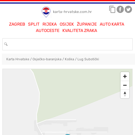
karta-hrvatske.com.hr
ZAGREB
SPLIT
RIJEKA
OSIJEK
ŽUPANIJE
AUTO KARTA
AUTOCESTE
KVALITETA ZRAKA
Karta Hrvatske
/
Osječko-baranjska
/
Koška
/
Lug Subotički