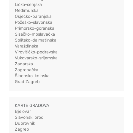
Ličko-senjska
Međimurska
Osječko-baranjska
Požeško-slavonska
Primorsko-goranska
Sisačko-moslavačka
Splitsko-dalmatinska
Varaždinska
Virovitičko-podravska
Vukovarsko-srijemska
Zadarska
Zagrebačka
Šibensko-kninska
Grad Zagreb
KARTE GRADOVA
Bjelovar
Slavonski brod
Dubrovnik
Zagreb