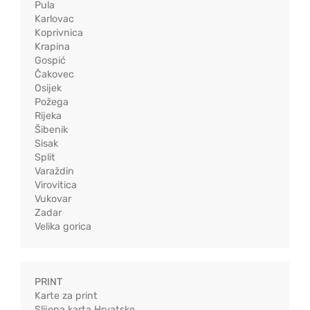
Pula
Karlovac
Koprivnica
Krapina
Gospić
Čakovec
Osijek
Požega
Rijeka
Šibenik
Sisak
Split
Varaždin
Virovitica
Vukovar
Zadar
Velika gorica
PRINT
Karte za print
Slijepa karta Hrvatske