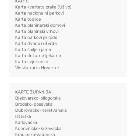
KARTE
Karta kvaliteta zraka (Uživo)
Karta nacionalni parkovi
Karta toplice
Karta planinarski domovi
Karta planinski vrhovi
Karta parkovi prirode
Karta dvorci i utvrde
Karta špilje i jame
Karta dežurne ljekarne
Karta svjetionici
Vinska karta Hrvatske
KARTE ŽUPANIJA
Bjelovarsko-bilogorska
Brodsko-posavska
Dubrovačko-neretvanska
Istarska
Karlovačka
Koprivničko-križevačka
Krapinsko-zagorska