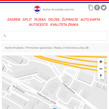
karta-hrvatske.com.hr
ZAGREB
SPLIT
RIJEKA
OSIJEK
ŽUPANIJE
AUTO KARTA
AUTOCESTE
KVALITETA ZRAKA
Karta Hrvatske
/
Primorsko-goranska
/
Rijeka
/
Kršinićeva ulica 28