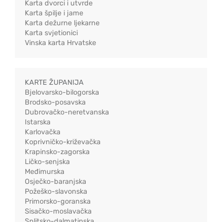
Karta dvorci i utvrde
Karta špilje i jame
Karta dežurne ljekarne
Karta svjetionici
Vinska karta Hrvatske
KARTE ŽUPANIJA
Bjelovarsko-bilogorska
Brodsko-posavska
Dubrovačko-neretvanska
Istarska
Karlovačka
Koprivničko-križevačka
Krapinsko-zagorska
Ličko-senjska
Međimurska
Osječko-baranjska
Požeško-slavonska
Primorsko-goranska
Sisačko-moslavačka
Splitsko-dalmatinska