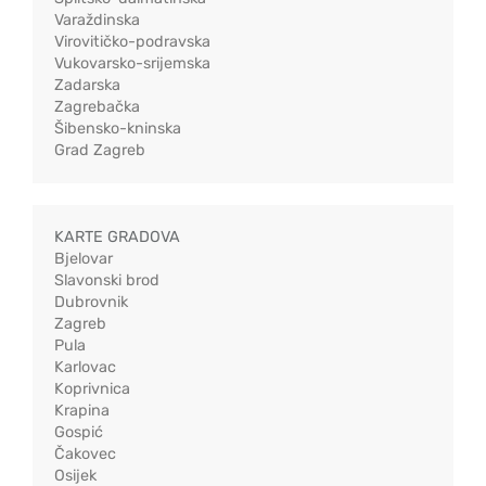
Varaždinska
Virovitičko-podravska
Vukovarsko-srijemska
Zadarska
Zagrebačka
Šibensko-kninska
Grad Zagreb
KARTE GRADOVA
Bjelovar
Slavonski brod
Dubrovnik
Zagreb
Pula
Karlovac
Koprivnica
Krapina
Gospić
Čakovec
Osijek