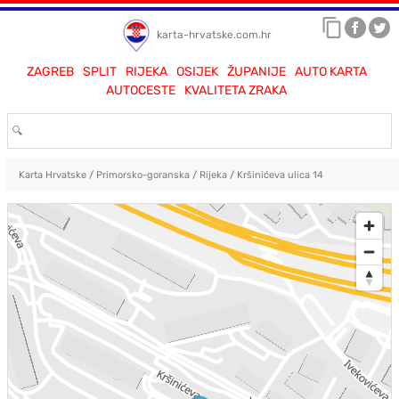
karta-hrvatske.com.hr
ZAGREB
SPLIT
RIJEKA
OSIJEK
ŽUPANIJE
AUTO KARTA
AUTOCESTE
KVALITETA ZRAKA
Karta Hrvatske
/
Primorsko-goranska
/
Rijeka
/
Kršinićeva ulica 14