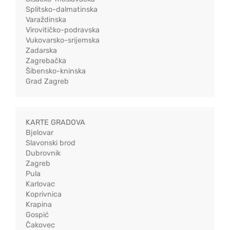
Splitsko-dalmatinska
Varaždinska
Virovitičko-podravska
Vukovarsko-srijemska
Zadarska
Zagrebačka
Šibensko-kninska
Grad Zagreb
KARTE GRADOVA
Bjelovar
Slavonski brod
Dubrovnik
Zagreb
Pula
Karlovac
Koprivnica
Krapina
Gospić
Čakovec