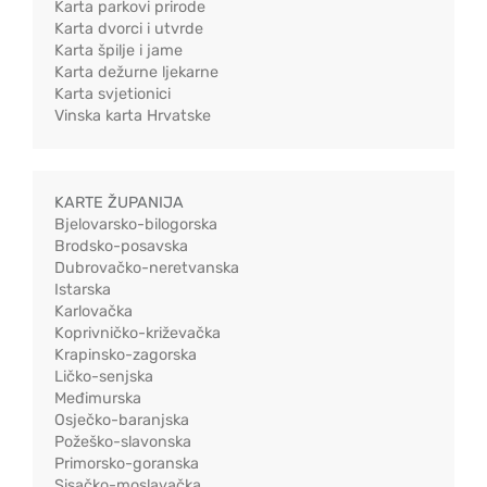
Karta parkovi prirode
Karta dvorci i utvrde
Karta špilje i jame
Karta dežurne ljekarne
Karta svjetionici
Vinska karta Hrvatske
KARTE ŽUPANIJA
Bjelovarsko-bilogorska
Brodsko-posavska
Dubrovačko-neretvanska
Istarska
Karlovačka
Koprivničko-križevačka
Krapinsko-zagorska
Ličko-senjska
Međimurska
Osječko-baranjska
Požeško-slavonska
Primorsko-goranska
Sisačko-moslavačka