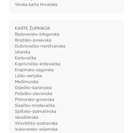
Vinska karta Hrvatske
KARTE ŽUPANIJA
Bjelovarsko-bilogorska
Brodsko-posavska
Dubrovačko-neretvanska
Istarska
Karlovačka
Koprivničko-križevačka
Krapinsko-zagorska
Ličko-senjska
Međimurska
Osječko-baranjska
Požeško-slavonska
Primorsko-goranska
Sisačko-moslavačka
Splitsko-dalmatinska
Varaždinska
Virovitičko-podravska
Vukovarsko-srijemska