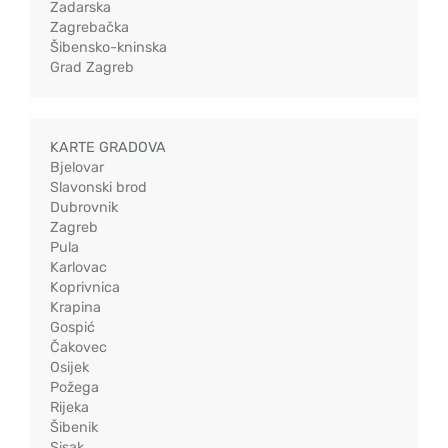
Zadarska
Zagrebačka
Šibensko-kninska
Grad Zagreb
KARTE GRADOVA
Bjelovar
Slavonski brod
Dubrovnik
Zagreb
Pula
Karlovac
Koprivnica
Krapina
Gospić
Čakovec
Osijek
Požega
Rijeka
Šibenik
Sisak