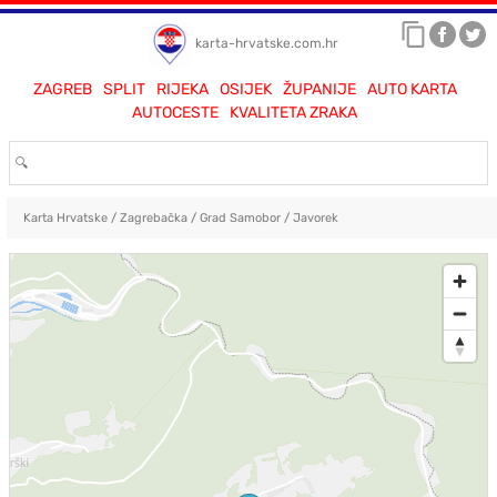
karta-hrvatske.com.hr
ZAGREB
SPLIT
RIJEKA
OSIJEK
ŽUPANIJE
AUTO KARTA
AUTOCESTE
KVALITETA ZRAKA
Karta Hrvatske
/
Zagrebačka
/
Grad Samobor
/
Javorek