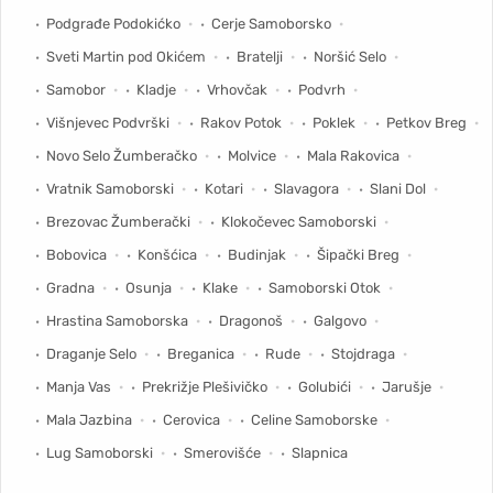
Podgrađe Podokićko
Cerje Samoborsko
Sveti Martin pod Okićem
Bratelji
Noršić Selo
Samobor
Kladje
Vrhovčak
Podvrh
Višnjevec Podvrški
Rakov Potok
Poklek
Petkov Breg
Novo Selo Žumberačko
Molvice
Mala Rakovica
Vratnik Samoborski
Kotari
Slavagora
Slani Dol
Brezovac Žumberački
Klokočevec Samoborski
Bobovica
Konšćica
Budinjak
Šipački Breg
Gradna
Osunja
Klake
Samoborski Otok
Hrastina Samoborska
Dragonoš
Galgovo
Draganje Selo
Breganica
Rude
Stojdraga
Manja Vas
Prekrižje Plešivičko
Golubići
Jarušje
Mala Jazbina
Cerovica
Celine Samoborske
Lug Samoborski
Smerovišće
Slapnica