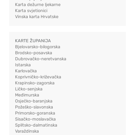
Karta dežurne ljekarne
Karta svjetionici
Vinska karta Hrvatske
KARTE ŽUPANIJA
Bjelovarsko-bilogorska
Brodsko-posavska
Dubrovačko-neretvanska
Istarska
Karlovačka
Koprivničko-križevačka
Krapinsko-zagorska
Ličko-senjska
Međimurska
Osječko-baranjska
Požeško-slavonska
Primorsko-goranska
Sisačko-moslavačka
Splitsko-dalmatinska
Varaždinska