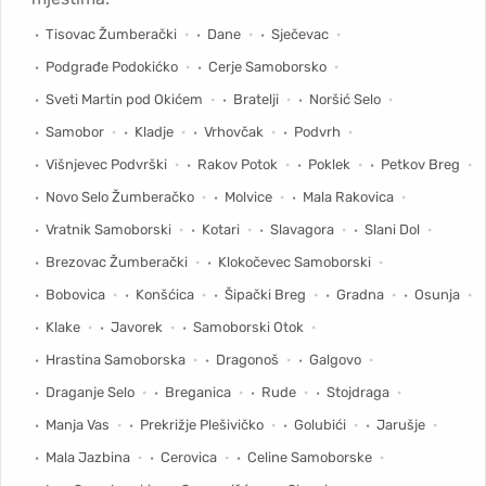
Tisovac Žumberački
Dane
Sječevac
Podgrađe Podokićko
Cerje Samoborsko
Sveti Martin pod Okićem
Bratelji
Noršić Selo
Samobor
Kladje
Vrhovčak
Podvrh
Višnjevec Podvrški
Rakov Potok
Poklek
Petkov Breg
Novo Selo Žumberačko
Molvice
Mala Rakovica
Vratnik Samoborski
Kotari
Slavagora
Slani Dol
Brezovac Žumberački
Klokočevec Samoborski
Bobovica
Konšćica
Šipački Breg
Gradna
Osunja
Klake
Javorek
Samoborski Otok
Hrastina Samoborska
Dragonoš
Galgovo
Draganje Selo
Breganica
Rude
Stojdraga
Manja Vas
Prekrižje Plešivičko
Golubići
Jarušje
Mala Jazbina
Cerovica
Celine Samoborske