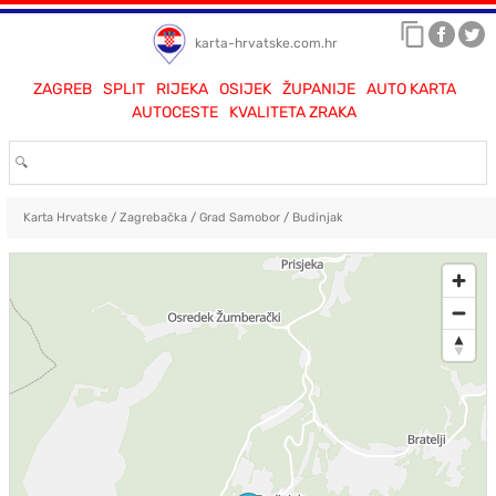
karta-hrvatske.com.hr
ZAGREB
SPLIT
RIJEKA
OSIJEK
ŽUPANIJE
AUTO KARTA
AUTOCESTE
KVALITETA ZRAKA
Karta Hrvatske
/
Zagrebačka
/
Grad Samobor
/
Budinjak