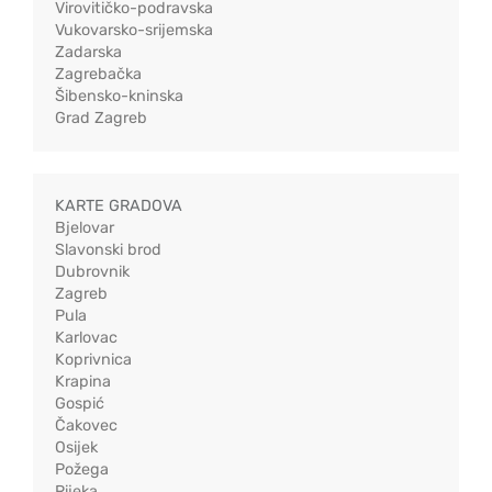
Virovitičko-podravska
Vukovarsko-srijemska
Zadarska
Zagrebačka
Šibensko-kninska
Grad Zagreb
KARTE GRADOVA
Bjelovar
Slavonski brod
Dubrovnik
Zagreb
Pula
Karlovac
Koprivnica
Krapina
Gospić
Čakovec
Osijek
Požega
Rijeka