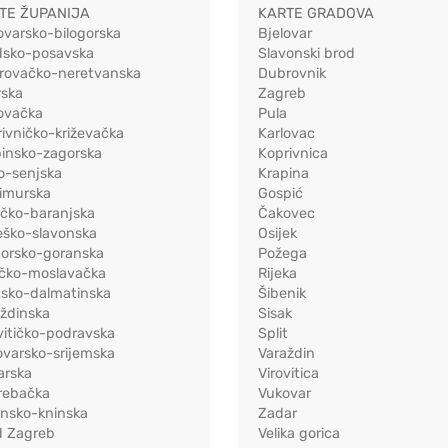
TE ŽUPANIJA
KARTE GRADOVA
ovarsko-bilogorska
Bjelovar
dsko-posavska
Slavonski brod
rovačko-neretvanska
Dubrovnik
rska
Zagreb
ovačka
Pula
ivničko-križevačka
Karlovac
pinsko-zagorska
Koprivnica
o-senjska
Krapina
imurska
Gospić
ečko-baranjska
Čakovec
eško-slavonska
Osijek
morsko-goranska
Požega
ačko-moslavačka
Rijeka
tsko-dalmatinska
Šibenik
ždinska
Sisak
vitičko-podravska
Split
varsko-srijemska
Varaždin
arska
Virovitica
rebačka
Vukovar
ensko-kninska
Zadar
d Zagreb
Velika gorica