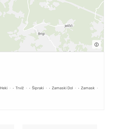
ⓘ
Heki
Trviž
Šipraki
Zamaski Dol
Zamask