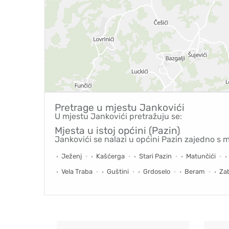
Pretrage u mjestu
Jankovići
U mjestu Jankovići pretražuju se:
Mjesta u istoj općini (Pazin)
Jankovići se nalazi u općini Pazin zajedno s 
Ježenj
Kašćerga
Stari Pazin
Matunčići
Vela Traba
Guštini
Grdoselo
Beram
Za