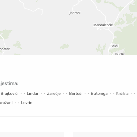
mjestima:
Brajkovići
Lindar
Zarečje
Bertoši
Butoniga
Kršikla
brežani
Lovrin