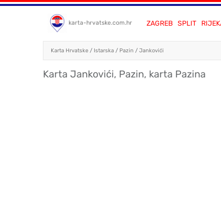
ZAGREB
SPLIT
RIJEK
karta-hrvatske.com.hr
Karta Hrvatske
/
Istarska
/
Pazin
/
Jankovići
Karta Jankovići, Pazin, karta Pazina