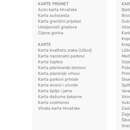
KARTE PROMET
KAR
Auto karta Hrvatske
Bjel
Karta autocesta
Bro
Karta granični prijelazi
Dub
Udaljenosti gradova
Ista
Cijene goriva
Karl
Kopr
KARTE
Kra
Karta kvaliteta zraka (Uživo)
Ličk
Karta nacionalni parkovi
Međ
Karta toplice
Osj
Karta planinarski domovi
Pož
Karta planinski vrhovi
Pri
Karta parkovi prirode
Sis
Karta dvorci i utvrde
Spli
Karta špilje i jame
Vara
Karta dežurne ljekarne
Viro
Karta svjetionici
Vuko
Vinska karta Hrvatske
Zad
Zag
Šib
Gra