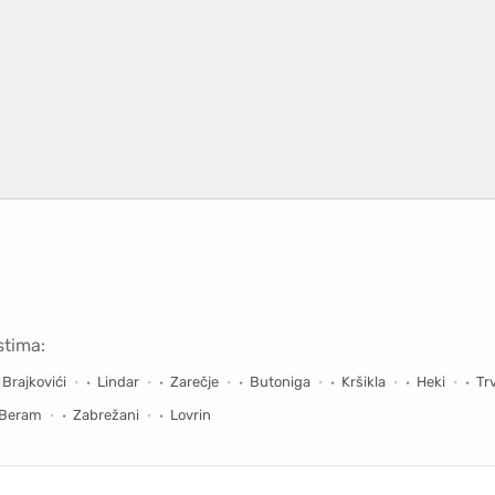
stima:
Brajkovići
Lindar
Zarečje
Butoniga
Kršikla
Heki
Tr
Beram
Zabrežani
Lovrin