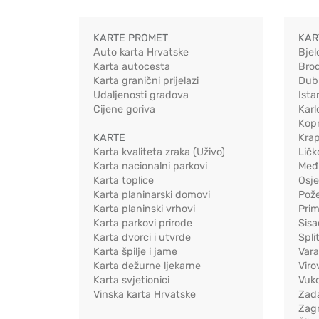
KARTE PROMET
KAR
Auto karta Hrvatske
Bjel
Karta autocesta
Bro
Karta granični prijelazi
Dub
Udaljenosti gradova
Ista
Cijene goriva
Karl
Kopr
KARTE
Kra
Karta kvaliteta zraka (Uživo)
Ličk
Karta nacionalni parkovi
Međ
Karta toplice
Osj
Karta planinarski domovi
Pož
Karta planinski vrhovi
Pri
Karta parkovi prirode
Sis
Karta dvorci i utvrde
Spli
Karta špilje i jame
Vara
Karta dežurne ljekarne
Viro
Karta svjetionici
Vuko
Vinska karta Hrvatske
Zad
Zag