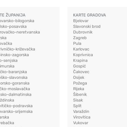
TE ŽUPANIJA
KARTE GRADOVA
ovarsko-bilogorska
Bjelovar
dsko-posavska
Slavonski brod
rovačko-neretvanska
Dubrovnik
rska
Zagreb
ovačka
Pula
ivničko-križevačka
Karlovac
pinsko-zagorska
Koprivnica
o-senjska
Krapina
imurska
Gospić
ečko-baranjska
Čakovec
eško-slavonska
Osijek
morsko-goranska
Požega
ačko-moslavačka
Rijeka
tsko-dalmatinska
Šibenik
ždinska
Sisak
vitičko-podravska
Split
varsko-srijemska
Varaždin
arska
Virovitica
rebačka
Vukovar