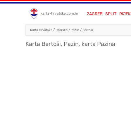
ZAGREB
SPLIT
RIJEK
karta-hrvatske.com.hr
Karta Hrvatske
/
Istarska
/
Pazin
/
Bertoši
Karta Bertoši, Pazin, karta Pazina