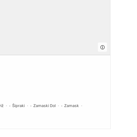
ⓘ
viž
Šipraki
Zamaski Dol
Zamask