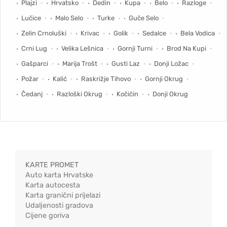
Plajzi
Hrvatsko
Dedin
Kupa
Belo
Razloge
Lučice
Malo Selo
Turke
Guče Selo
Zelin Crnoluški
Krivac
Golik
Sedalce
Bela Vodica
Crni Lug
Velika Lešnica
Gornji Turni
Brod Na Kupi
Gašparci
Marija Trošt
Gusti Laz
Donji Ložac
Požar
Kalić
Raskrižje Tihovo
Gornji Okrug
Čedanj
Razloški Okrug
Kočičin
Donji Okrug
KARTE PROMET
Auto karta Hrvatske
Karta autocesta
Karta granični prijelazi
Udaljenosti gradova
Cijene goriva