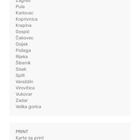
Zagreb
Pula
Karlovac
Koprivnica
Krapina
Gospić
Čakovec
Osijek
Požega
Rijeka
Šibenik
Sisak
Split
Varaždin
Virovitica
Vukovar
Zadar
Velika gorica
PRINT
Karte za print