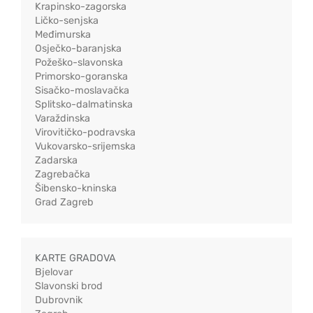
Krapinsko-zagorska
Ličko-senjska
Međimurska
Osječko-baranjska
Požeško-slavonska
Primorsko-goranska
Sisačko-moslavačka
Splitsko-dalmatinska
Varaždinska
Virovitičko-podravska
Vukovarsko-srijemska
Zadarska
Zagrebačka
Šibensko-kninska
Grad Zagreb
KARTE GRADOVA
Bjelovar
Slavonski brod
Dubrovnik