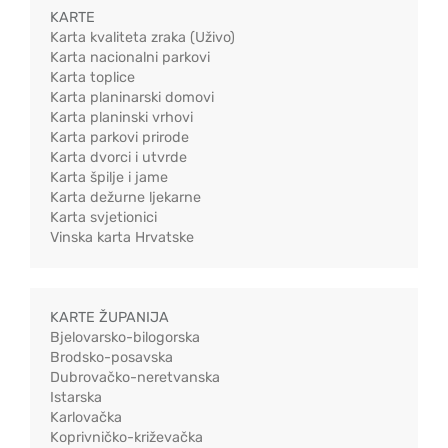
KARTE
Karta kvaliteta zraka (Uživo)
Karta nacionalni parkovi
Karta toplice
Karta planinarski domovi
Karta planinski vrhovi
Karta parkovi prirode
Karta dvorci i utvrde
Karta špilje i jame
Karta dežurne ljekarne
Karta svjetionici
Vinska karta Hrvatske
KARTE ŽUPANIJA
Bjelovarsko-bilogorska
Brodsko-posavska
Dubrovačko-neretvanska
Istarska
Karlovačka
Koprivničko-križevačka