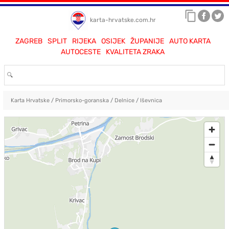
karta-hrvatske.com.hr
ZAGREB
SPLIT
RIJEKA
OSIJEK
ŽUPANIJE
AUTO KARTA
AUTOCESTE
KVALITETA ZRAKA
Karta Hrvatske
/
Primorsko-goranska
/
Delnice
/
Iševnica