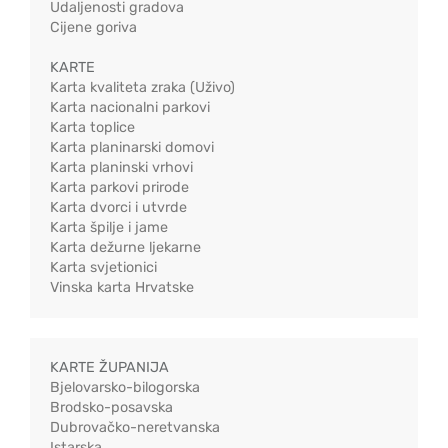
Udaljenosti gradova
Cijene goriva
KARTE
Karta kvaliteta zraka (Uživo)
Karta nacionalni parkovi
Karta toplice
Karta planinarski domovi
Karta planinski vrhovi
Karta parkovi prirode
Karta dvorci i utvrde
Karta špilje i jame
Karta dežurne ljekarne
Karta svjetionici
Vinska karta Hrvatske
KARTE ŽUPANIJA
Bjelovarsko-bilogorska
Brodsko-posavska
Dubrovačko-neretvanska
Istarska