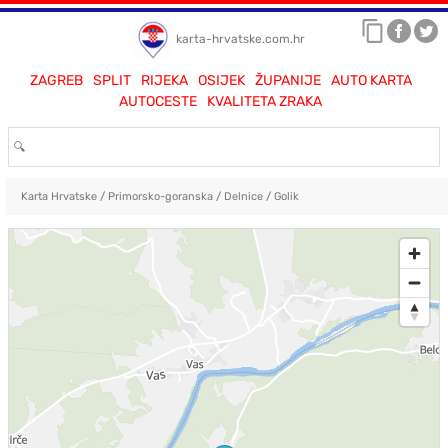
karta-hrvatske.com.hr
ZAGREB
SPLIT
RIJEKA
OSIJEK
ŽUPANIJE
AUTO KARTA
AUTOCESTE
KVALITETA ZRAKA
Karta Hrvatske
/
Primorsko-goranska
/
Delnice
/
Golik