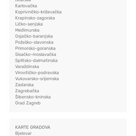
Karlovačka
Koprivničko-križevačka
Krapinsko-zagorska
Ličko-senjska
Međimurska
Osječko-baranjska
Požeško-slavonska
Primorsko-goranska
Sisačko-moslavačka
Splitsko-dalmatinska
Varaždinska
Virovitičko-podravska
Vukovarsko-srijemska
Zadarska
Zagrebačka
Šibensko-kninska
Grad Zagreb
KARTE GRADOVA
Bjelovar