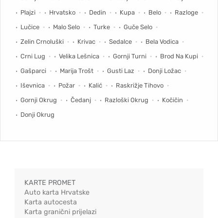
Plajzi
Hrvatsko
Dedin
Kupa
Belo
Razloge
Lučice
Malo Selo
Turke
Guče Selo
Zelin Crnoluški
Krivac
Sedalce
Bela Vodica
Crni Lug
Velika Lešnica
Gornji Turni
Brod Na Kupi
Gašparci
Marija Trošt
Gusti Laz
Donji Ložac
Iševnica
Požar
Kalić
Raskrižje Tihovo
Gornji Okrug
Čedanj
Razloški Okrug
Kočičin
Donji Okrug
KARTE PROMET
Auto karta Hrvatske
Karta autocesta
Karta granični prijelazi