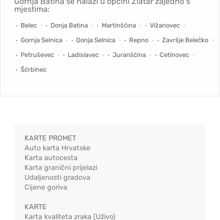
Gornja Batina se nalazi u općini Zlatar zajedno s
mjestima:
Belec
Donja Batina
Martinšćina
Vižanovec
Gornja Selnica
Donja Selnica
Repno
Završje Belečko
Petruševec
Ladislavec
Juranšćina
Cetinovec
Šćrbinec
KARTE PROMET
Auto karta Hrvatske
Karta autocesta
Karta granični prijelazi
Udaljenosti gradova
Cijene goriva
KARTE
Karta kvaliteta zraka (Uživo)