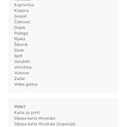
Koprivnica
Krapina
Gospić
Čakovec
Osijek
Požega
Rijeka
Šibenik
Sisak
Split
Varaždin
Virovitica
Vukovar
Zadar
Velika gorica
PRINT
Karte za print
Slijepa karta Hrvatske
Slijepa karta Hrvatske (županije)