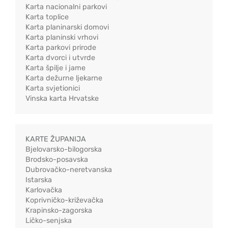
Karta nacionalni parkovi
Karta toplice
Karta planinarski domovi
Karta planinski vrhovi
Karta parkovi prirode
Karta dvorci i utvrde
Karta špilje i jame
Karta dežurne ljekarne
Karta svjetionici
Vinska karta Hrvatske
KARTE ŽUPANIJA
Bjelovarsko-bilogorska
Brodsko-posavska
Dubrovačko-neretvanska
Istarska
Karlovačka
Koprivničko-križevačka
Krapinsko-zagorska
Ličko-senjska