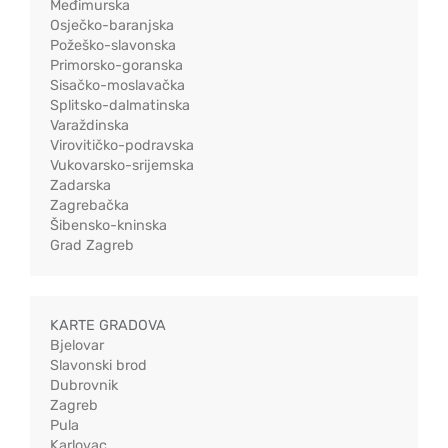
Međimurska
Osječko-baranjska
Požeško-slavonska
Primorsko-goranska
Sisačko-moslavačka
Splitsko-dalmatinska
Varaždinska
Virovitičko-podravska
Vukovarsko-srijemska
Zadarska
Zagrebačka
Šibensko-kninska
Grad Zagreb
KARTE GRADOVA
Bjelovar
Slavonski brod
Dubrovnik
Zagreb
Pula
Karlovac