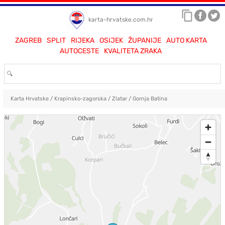
karta-hrvatske.com.hr
ZAGREB
SPLIT
RIJEKA
OSIJEK
ŽUPANIJE
AUTO KARTA
AUTOCESTE
KVALITETA ZRAKA
Karta Hrvatske
/
Krapinsko-zagorska
/
Zlatar
/
Gornja Batina