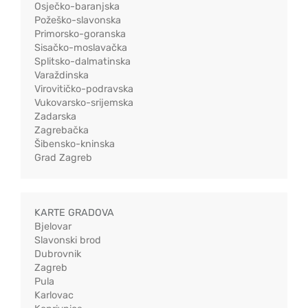
Osječko-baranjska
Požeško-slavonska
Primorsko-goranska
Sisačko-moslavačka
Splitsko-dalmatinska
Varaždinska
Virovitičko-podravska
Vukovarsko-srijemska
Zadarska
Zagrebačka
Šibensko-kninska
Grad Zagreb
KARTE GRADOVA
Bjelovar
Slavonski brod
Dubrovnik
Zagreb
Pula
Karlovac