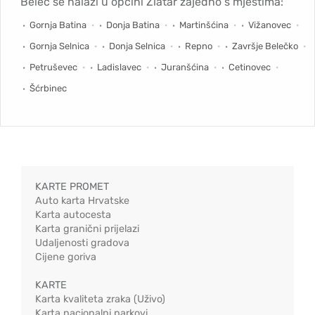
Belec se nalazi u općini Zlatar zajedno s mjestima:
Gornja Batina
Donja Batina
Martinšćina
Vižanovec
Gornja Selnica
Donja Selnica
Repno
Završje Belečko
Petruševec
Ladislavec
Juranšćina
Cetinovec
Šćrbinec
KARTE PROMET
Auto karta Hrvatske
Karta autocesta
Karta granični prijelazi
Udaljenosti gradova
Cijene goriva
KARTE
Karta kvaliteta zraka (Uživo)
Karta nacionalni parkovi