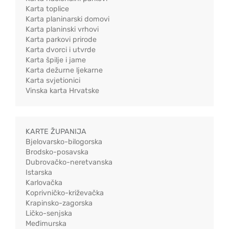
Karta toplice
Karta planinarski domovi
Karta planinski vrhovi
Karta parkovi prirode
Karta dvorci i utvrde
Karta špilje i jame
Karta dežurne ljekarne
Karta svjetionici
Vinska karta Hrvatske
KARTE ŽUPANIJA
Bjelovarsko-bilogorska
Brodsko-posavska
Dubrovačko-neretvanska
Istarska
Karlovačka
Koprivničko-križevačka
Krapinsko-zagorska
Ličko-senjska
Međimurska