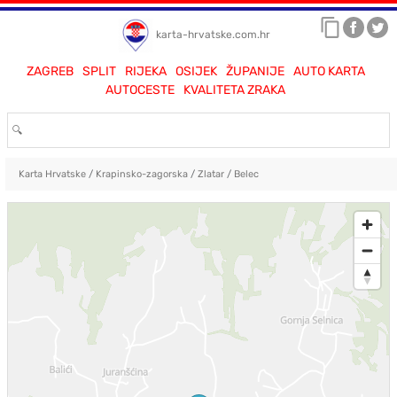
karta-hrvatske.com.hr
ZAGREB
SPLIT
RIJEKA
OSIJEK
ŽUPANIJE
AUTO KARTA
AUTOCESTE
KVALITETA ZRAKA
Karta Hrvatske
/
Krapinsko-zagorska
/
Zlatar
/
Belec