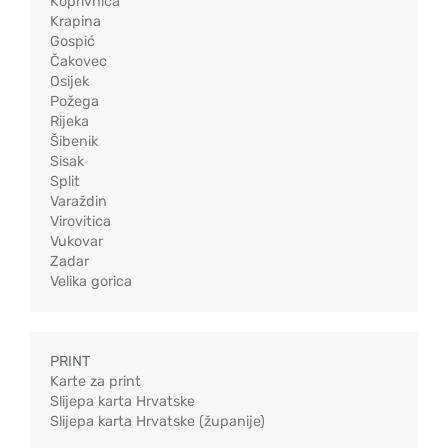
Koprivnica
Krapina
Gospić
Čakovec
Osijek
Požega
Rijeka
Šibenik
Sisak
Split
Varaždin
Virovitica
Vukovar
Zadar
Velika gorica
PRINT
Karte za print
Slijepa karta Hrvatske
Slijepa karta Hrvatske (županije)