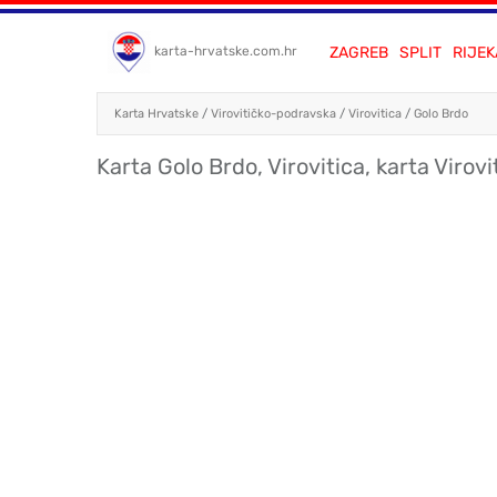
ZAGREB
SPLIT
RIJEK
karta-hrvatske.com.hr
Karta Hrvatske
/
Virovitičko-podravska
/
Virovitica
/
Golo Brdo
Karta Golo Brdo, Virovitica, karta Virovi