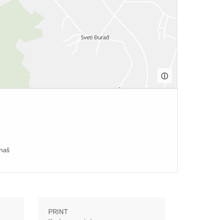
ⓘ
naš
PRINT