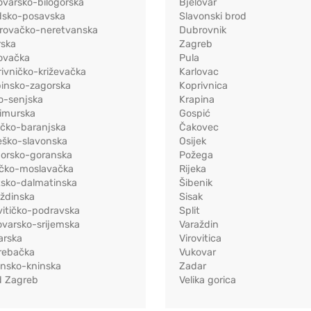
ovarsko-bilogorska
Bjelovar
dsko-posavska
Slavonski brod
rovačko-neretvanska
Dubrovnik
rska
Zagreb
ovačka
Pula
ivničko-križevačka
Karlovac
pinsko-zagorska
Koprivnica
o-senjska
Krapina
imurska
Gospić
ečko-baranjska
Čakovec
eško-slavonska
Osijek
morsko-goranska
Požega
ačko-moslavačka
Rijeka
tsko-dalmatinska
Šibenik
ždinska
Sisak
vitičko-podravska
Split
varsko-srijemska
Varaždin
arska
Virovitica
rebačka
Vukovar
ensko-kninska
Zadar
d Zagreb
Velika gorica