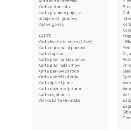
Auto karta Hrvatske
Bjel
Karta autocesta
Bro
Karta granični prijelazi
Dub
Udaljenosti gradova
Ista
Cijene goriva
Karl
Kopr
KARTE
Kra
Karta kvaliteta zraka (Uživo)
Ličk
Karta nacionalni parkovi
Međ
Karta toplice
Osj
Karta planinarski domovi
Pož
Karta planinski vrhovi
Pri
Karta parkovi prirode
Sis
Karta dvorci i utvrde
Spli
Karta špilje i jame
Vara
Karta dežurne ljekarne
Viro
Karta svjetionici
Vuko
Vinska karta Hrvatske
Zad
Zag
Šib
Gra