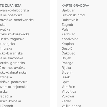
TE ŽUPANIJA
KARTE GRADOVA
ovarsko-bilogorska
Bjelovar
dsko-posavska
Slavonski brod
rovačko-neretvanska
Dubrovnik
rska
Zagreb
ovačka
Pula
ivničko-križevačka
Karlovac
pinsko-zagorska
Koprivnica
o-senjska
Krapina
imurska
Gospić
ečko-baranjska
Čakovec
eško-slavonska
Osijek
morsko-goranska
Požega
ačko-moslavačka
Rijeka
tsko-dalmatinska
Šibenik
ždinska
Sisak
vitičko-podravska
Split
varsko-srijemska
Varaždin
arska
Virovitica
rebačka
Vukovar
ensko-kninska
Zadar
d Zagreb
Velika gorica