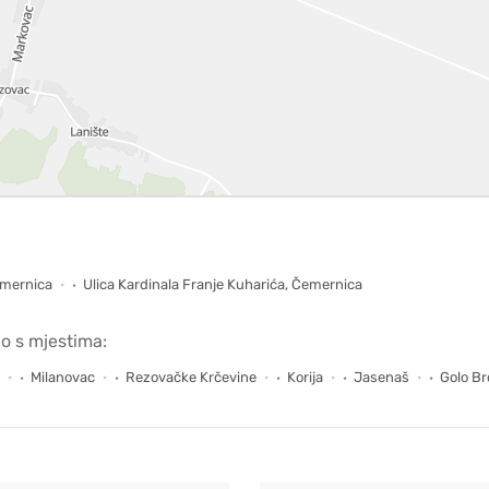
emernica
Ulica Kardinala Franje Kuharića, Čemernica
no s mjestima:
Milanovac
Rezovačke Krčevine
Korija
Jasenaš
Golo B