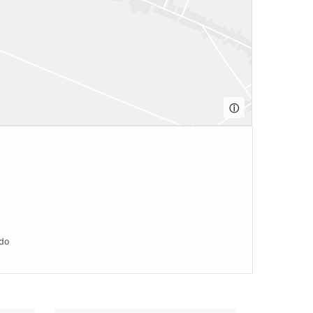
ⓘ
rdo