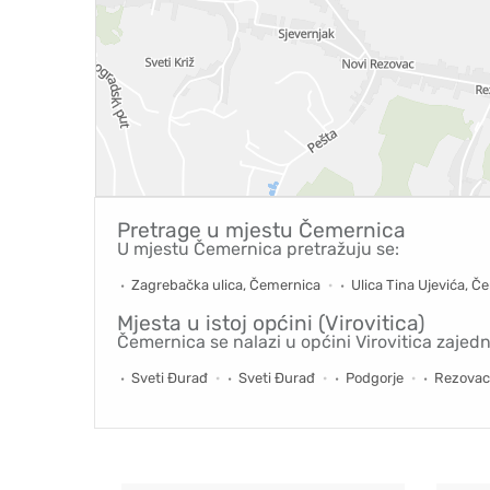
Pretrage u mjestu
Čemernica
U mjestu Čemernica pretražuju se:
Zagrebačka ulica, Čemernica
Ulica Tina Ujevića, Č
Mjesta u istoj općini (Virovitica)
Čemernica se nalazi u općini Virovitica zajed
Sveti Đurađ
Sveti Đurađ
Podgorje
Rezovac