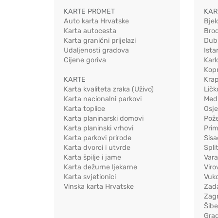
KARTE PROMET
KAR
Auto karta Hrvatske
Bjel
Karta autocesta
Bro
Karta granični prijelazi
Dub
Udaljenosti gradova
Ista
Cijene goriva
Karl
Kopr
KARTE
Kra
Karta kvaliteta zraka (Uživo)
Ličk
Karta nacionalni parkovi
Međ
Karta toplice
Osj
Karta planinarski domovi
Pož
Karta planinski vrhovi
Pri
Karta parkovi prirode
Sis
Karta dvorci i utvrde
Spli
Karta špilje i jame
Vara
Karta dežurne ljekarne
Viro
Karta svjetionici
Vuko
Vinska karta Hrvatske
Zad
Zag
Šib
Gra