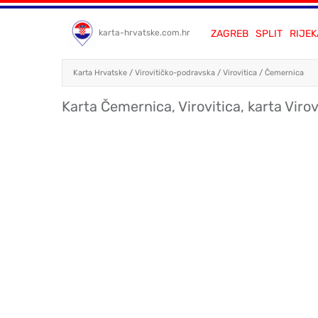
ZAGREB
SPLIT
RIJEK
karta-hrvatske.com.hr
Karta Hrvatske
/
Virovitičko-podravska
/
Virovitica
/
Čemernica
Karta Čemernica, Virovitica, karta Virov