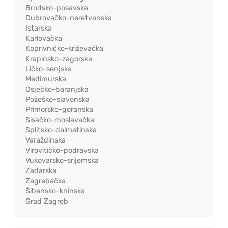
Brodsko-posavska
Dubrovačko-neretvanska
Istarska
Karlovačka
Koprivničko-križevačka
Krapinsko-zagorska
Ličko-senjska
Međimurska
Osječko-baranjska
Požeško-slavonska
Primorsko-goranska
Sisačko-moslavačka
Splitsko-dalmatinska
Varaždinska
Virovitičko-podravska
Vukovarsko-srijemska
Zadarska
Zagrebačka
Šibensko-kninska
Grad Zagreb