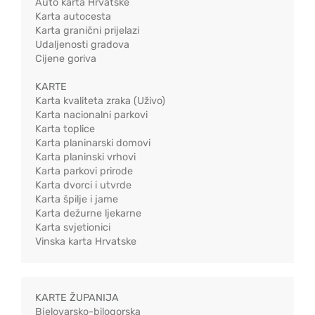
Auto karta Hrvatske
Karta autocesta
Karta granični prijelazi
Udaljenosti gradova
Cijene goriva
KARTE
Karta kvaliteta zraka (Uživo)
Karta nacionalni parkovi
Karta toplice
Karta planinarski domovi
Karta planinski vrhovi
Karta parkovi prirode
Karta dvorci i utvrde
Karta špilje i jame
Karta dežurne ljekarne
Karta svjetionici
Vinska karta Hrvatske
KARTE ŽUPANIJA
Bjelovarsko-bilogorska