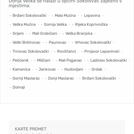
Donja Velika se nalazi u općini Sokolovac zajedno s
mjestima:
Brđani Sokolovački
Mala Mučna
Lepavina
Velika Mučna
Gornja Velika
Rijeka Koprivnička
Srijem
Mali Grabičani
Velika Branjska
Veliki Botinovac
Paunovac
Vrhovac Sokolovački
Trnovac Sokolovački
Rovištanci
Prnjavor Lepavinski
Peščenik
Miličani
Mali Poganac
Ladislav Sokolovački
Kamenica
Jankovac
Hudovljani
Grdak
Gornji Maslarac
Donji Maslarac
Brđani Sokolovački
Domaji
KARTE PROMET