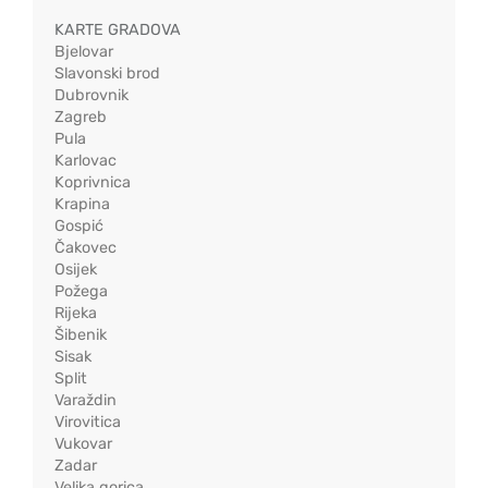
KARTE GRADOVA
Bjelovar
Slavonski brod
Dubrovnik
Zagreb
Pula
Karlovac
Koprivnica
Krapina
Gospić
Čakovec
Osijek
Požega
Rijeka
Šibenik
Sisak
Split
Varaždin
Virovitica
Vukovar
Zadar
Velika gorica