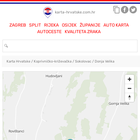
karta-hrvatske.com.hr
ZAGREB
SPLIT
RIJEKA
OSIJEK
ŽUPANIJE
AUTO KARTA
AUTOCESTE
KVALITETA ZRAKA
Karta Hrvatske
/
Koprivničko-križevačka
/
Sokolovac
/
Donja Velika