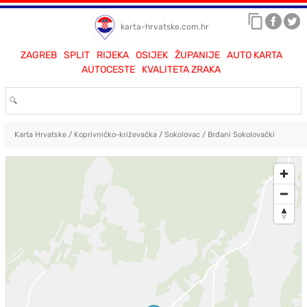
karta-hrvatske.com.hr
ZAGREB
SPLIT
RIJEKA
OSIJEK
ŽUPANIJE
AUTO KARTA
AUTOCESTE
KVALITETA ZRAKA
Karta Hrvatske
/
Koprivničko-križevačka
/
Sokolovac
/
Brđani Sokolovački