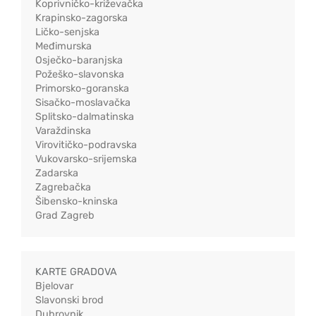
Koprivničko-križevačka
Krapinsko-zagorska
Ličko-senjska
Međimurska
Osječko-baranjska
Požeško-slavonska
Primorsko-goranska
Sisačko-moslavačka
Splitsko-dalmatinska
Varaždinska
Virovitičko-podravska
Vukovarsko-srijemska
Zadarska
Zagrebačka
Šibensko-kninska
Grad Zagreb
KARTE GRADOVA
Bjelovar
Slavonski brod
Dubrovnik