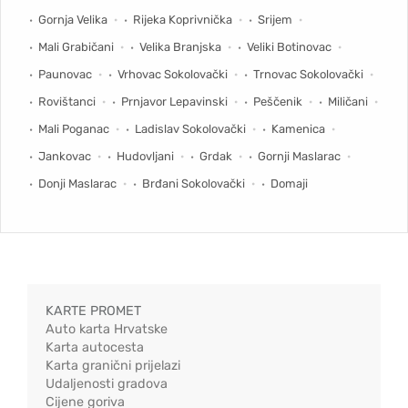
Gornja Velika
Rijeka Koprivnička
Srijem
Mali Grabičani
Velika Branjska
Veliki Botinovac
Paunovac
Vrhovac Sokolovački
Trnovac Sokolovački
Rovištanci
Prnjavor Lepavinski
Peščenik
Miličani
Mali Poganac
Ladislav Sokolovački
Kamenica
Jankovac
Hudovljani
Grdak
Gornji Maslarac
Donji Maslarac
Brđani Sokolovački
Domaji
KARTE PROMET
Auto karta Hrvatske
Karta autocesta
Karta granični prijelazi
Udaljenosti gradova
Cijene goriva