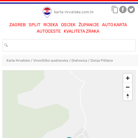
karta-hrvatske.com.hr
ZAGREB
SPLIT
RIJEKA
OSIJEK
ŽUPANIJE
AUTO KARTA
AUTOCESTE
KVALITETA ZRAKA
Karta Hrvatske
/
Virovitičko-podravska
/
Orahovica
/
Donja Pištana