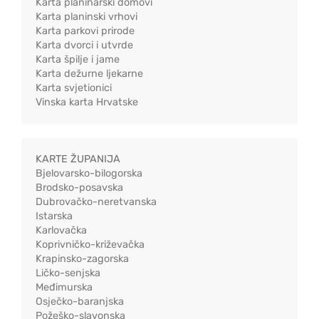
Karta planinarski domovi
Karta planinski vrhovi
Karta parkovi prirode
Karta dvorci i utvrde
Karta špilje i jame
Karta dežurne ljekarne
Karta svjetionici
Vinska karta Hrvatske
KARTE ŽUPANIJA
Bjelovarsko-bilogorska
Brodsko-posavska
Dubrovačko-neretvanska
Istarska
Karlovačka
Koprivničko-križevačka
Krapinsko-zagorska
Ličko-senjska
Međimurska
Osječko-baranjska
Požeško-slavonska