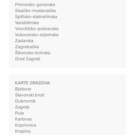
Primorsko-goranska
Sisačko-moslavačka
Splitsko-dalmatinska
Varaždinska
Virovitičko-podravska
Vukovarsko-srijemska
Zadarska
Zagrebačka
Šibensko-kninska
Grad Zagreb
KARTE GRADOVA
Bjelovar
Slavonski brod
Dubrovnik
Zagreb
Pula
Karlovac
Koprivnica
Krapina