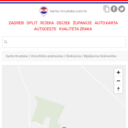
karta-hrvatske.com.hr
ZAGREB
SPLIT
RIJEKA
OSIJEK
ŽUPANIJE
AUTO KARTA
AUTOCESTE
KVALITETA ZRAKA
Karta Hrvatske
/
Virovitičko-podravska
/
Orahovica
/
Bijeljevina Orahovička