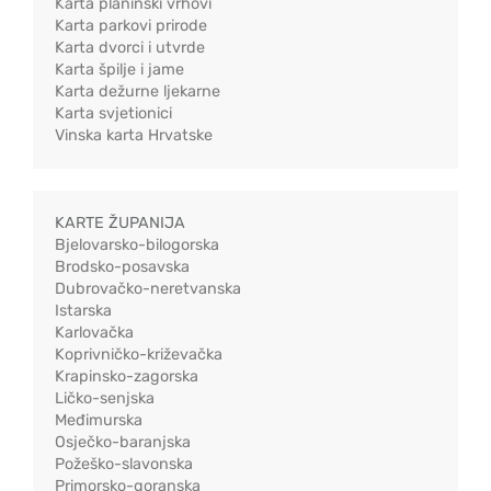
Karta planinski vrhovi
Karta parkovi prirode
Karta dvorci i utvrde
Karta špilje i jame
Karta dežurne ljekarne
Karta svjetionici
Vinska karta Hrvatske
KARTE ŽUPANIJA
Bjelovarsko-bilogorska
Brodsko-posavska
Dubrovačko-neretvanska
Istarska
Karlovačka
Koprivničko-križevačka
Krapinsko-zagorska
Ličko-senjska
Međimurska
Osječko-baranjska
Požeško-slavonska
Primorsko-goranska