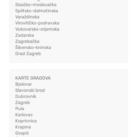
Sisačko-moslavačka
Splitsko-dalmatinska
Varaždinska
Virovitičko-podravska
Vukovarsko-srijemska
Zadarska
Zagrebačka
Šibensko-kninska
Grad Zagreb
KARTE GRADOVA
Bjelovar
Slavonski brod
Dubrovnik
Zagreb
Pula
Karlovac
Koprivnica
Krapina
Gospić