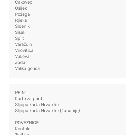
Čakovec
Osijek
Požega
Rijeka
Šibenik
Sisak
Split
Varaždin
Virovitica
Vukovar
Zadar
Velika gorica
PRINT
Karte za print
Slijepa karta Hrvatske
Slijepa karta Hrvatske (županije)
POVEZNICE
Kontakt
Twitter