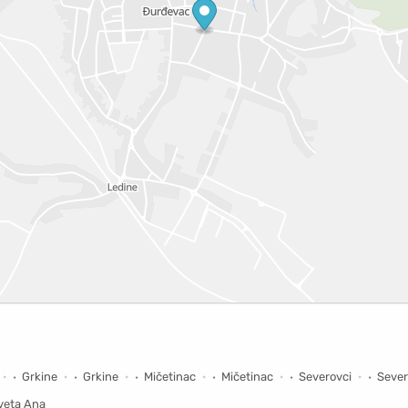
Grkine
Grkine
Mičetinac
Mičetinac
Severovci
Sever
veta Ana