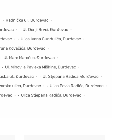
Radnička ul., Đurđevac
Đurđevac
Ul. Donji Brvci, Đurđevac
rđevac
Ulica Ivana Gundulića, Đurđevac
orana Kovačića, Đurđevac
Ul. Mare Matočec, Đurđevac
Ul. Mihovila Pavleka Miškine, Đurđevac
tiska ul., Đurđevac
Ul. Stjepana Radića, Đurđevac
varska ulica, Đurđevac
Ulica Pavla Radića, Đurđevac
urđevac
Ulica Stjepana Radića, Đurđevac