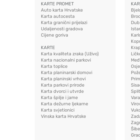
KARTE PROMET
KAR
Auto karta Hrvatske
Bjel
Karta autocesta
Bro
Karta granični prijelazi
Dub
Udaljenosti gradova
Ista
Cijene goriva
Karl
Kopr
KARTE
Kra
Karta kvaliteta zraka (Uživo)
Ličk
Karta nacionalni parkovi
Međ
Karta toplice
Osj
Karta planinarski domovi
Pož
Karta planinski vrhovi
Pri
Karta parkovi prirode
Sis
Karta dvorci i utvrde
Spli
Karta špilje i jame
Vara
Karta dežurne ljekarne
Viro
Karta svjetionici
Vuko
Vinska karta Hrvatske
Zad
Zag
Šib
Gra