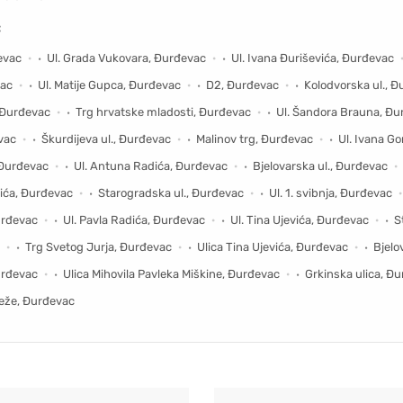
c
evac
Ul. Grada Vukovara, Đurđevac
Ul. Ivana Đuriševića, Đurđevac
vac
Ul. Matije Gupca, Đurđevac
D2, Đurđevac
Kolodvorska ul., 
, Đurđevac
Trg hrvatske mladosti, Đurđevac
Ul. Šandora Brauna, Đu
evac
Škurdijeva ul., Đurđevac
Malinov trg, Đurđevac
Ul. Ivana G
, Đurđevac
Ul. Antuna Radića, Đurđevac
Bjelovarska ul., Đurđevac
vića, Đurđevac
Starogradska ul., Đurđevac
Ul. 1. svibnja, Đurđevac
urđevac
Ul. Pavla Radića, Đurđevac
Ul. Tina Ujevića, Đurđevac
S
Trg Svetog Jurja, Đurđevac
Ulica Tina Ujevića, Đurđevac
Bjelo
urđevac
Ulica Mihovila Pavleka Miškine, Đurđevac
Grkinska ulica, Đ
leže, Đurđevac