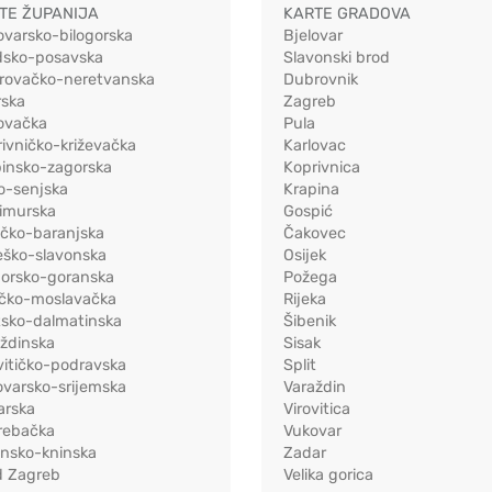
TE ŽUPANIJA
KARTE GRADOVA
ovarsko-bilogorska
Bjelovar
dsko-posavska
Slavonski brod
rovačko-neretvanska
Dubrovnik
rska
Zagreb
ovačka
Pula
ivničko-križevačka
Karlovac
pinsko-zagorska
Koprivnica
o-senjska
Krapina
imurska
Gospić
ečko-baranjska
Čakovec
eško-slavonska
Osijek
morsko-goranska
Požega
ačko-moslavačka
Rijeka
tsko-dalmatinska
Šibenik
ždinska
Sisak
vitičko-podravska
Split
varsko-srijemska
Varaždin
arska
Virovitica
rebačka
Vukovar
ensko-kninska
Zadar
d Zagreb
Velika gorica