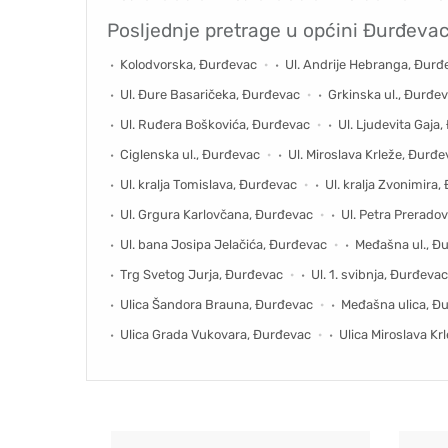
Posljednje pretrage u općini
Đurđeva
Kolodvorska, Đurđevac
Ul. Andrije Hebranga, Đurđ
Ul. Đure Basaričeka, Đurđevac
Grkinska ul., Đurđe
Ul. Ruđera Boškovića, Đurđevac
Ul. Ljudevita Gaja
Ciglenska ul., Đurđevac
Ul. Miroslava Krleže, Đurđ
Ul. kralja Tomislava, Đurđevac
Ul. kralja Zvonimira
Ul. Grgura Karlovčana, Đurđevac
Ul. Petra Prerado
Ul. bana Josipa Jelačića, Đurđevac
Međašna ul., Đ
Trg Svetog Jurja, Đurđevac
Ul. 1. svibnja, Đurđevac
Ulica Šandora Brauna, Đurđevac
Međašna ulica, Đ
Ulica Grada Vukovara, Đurđevac
Ulica Miroslava Kr