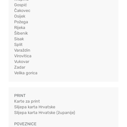
Gospić
Čakovec
Osijek
Požega
Rijeka
Šibenik
Sisak
Split
Varaždin
Virovitica
Vukovar
Zadar
Velika gorica
PRINT
Karte za print
Slijepa karta Hrvatske
Slijepa karta Hrvatske (županije)
POVEZNICE