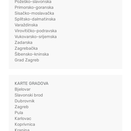
Požeško-slavonska
Primorsko-goranska
Sisačko-moslavačka
Splitsko-dalmatinska
Varaždinska
Virovitičko-podravska
Vukovarsko-srijemska
Zadarska
Zagrebačka
Šibensko-kninska
Grad Zagreb
KARTE GRADOVA
Bjelovar
Slavonski brod
Dubrovnik
Zagreb
Pula
Karlovac
Koprivnica
Krapina