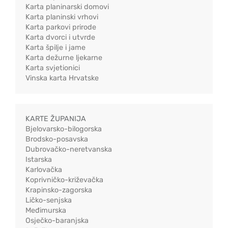
Karta planinarski domovi
Karta planinski vrhovi
Karta parkovi prirode
Karta dvorci i utvrde
Karta špilje i jame
Karta dežurne ljekarne
Karta svjetionici
Vinska karta Hrvatske
KARTE ŽUPANIJA
Bjelovarsko-bilogorska
Brodsko-posavska
Dubrovačko-neretvanska
Istarska
Karlovačka
Koprivničko-križevačka
Krapinsko-zagorska
Ličko-senjska
Međimurska
Osječko-baranjska