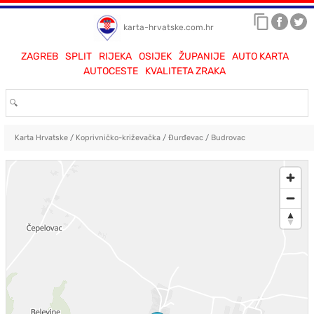
karta-hrvatske.com.hr
ZAGREB
SPLIT
RIJEKA
OSIJEK
ŽUPANIJE
AUTO KARTA
AUTOCESTE
KVALITETA ZRAKA
Karta Hrvatske
/
Koprivničko-križevačka
/
Đurđevac
/
Budrovac