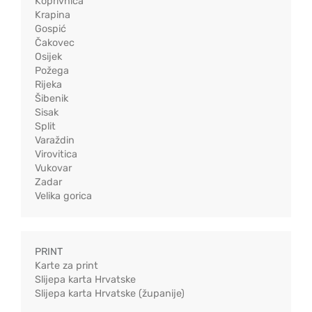
Koprivnica
Krapina
Gospić
Čakovec
Osijek
Požega
Rijeka
Šibenik
Sisak
Split
Varaždin
Virovitica
Vukovar
Zadar
Velika gorica
PRINT
Karte za print
Slijepa karta Hrvatske
Slijepa karta Hrvatske (županije)