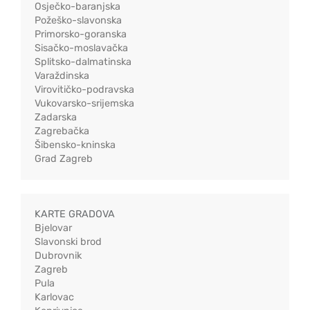
Osječko-baranjska
Požeško-slavonska
Primorsko-goranska
Sisačko-moslavačka
Splitsko-dalmatinska
Varaždinska
Virovitičko-podravska
Vukovarsko-srijemska
Zadarska
Zagrebačka
Šibensko-kninska
Grad Zagreb
KARTE GRADOVA
Bjelovar
Slavonski brod
Dubrovnik
Zagreb
Pula
Karlovac