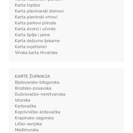
Karta toplice
Karta planinarski domovi
Karta planinski vrhovi
Karta parkovi prirode
Karta dvorci i utvrde
Karta špilje i jame
Karta dežurne ljekarne
Karta svjetionici
Vinska karta Hrvatske
KARTE ŽUPANIJA
Bjelovarsko-bilogorska
Brodsko-posavska
Dubrovačko-neretvanska
Istarska
Karlovačka
Koprivničko-križevačka
Krapinsko-zagorska
Ličko-senjska
Međimurska