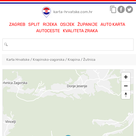
karta-hrvatske.com.hr
ZAGREB
SPLIT
RIJEKA
OSIJEK
ŽUPANIJE
AUTO KARTA
AUTOCESTE
KVALITETA ZRAKA
Karta Hrvatske
/
Krapinsko-zagorska
/
Krapina
/
Žutnica