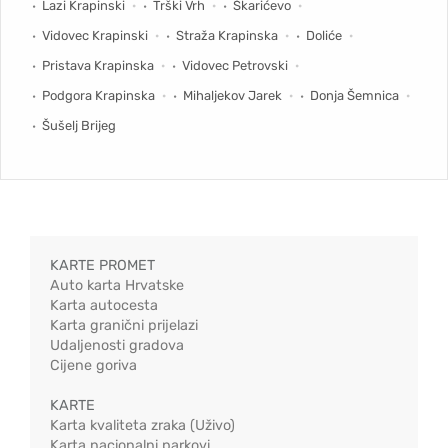
Lazi Krapinski
Trški Vrh
Škarićevo
Vidovec Krapinski
Straža Krapinska
Doliće
Pristava Krapinska
Vidovec Petrovski
Podgora Krapinska
Mihaljekov Jarek
Donja Šemnica
Šušelj Brijeg
KARTE PROMET
Auto karta Hrvatske
Karta autocesta
Karta granični prijelazi
Udaljenosti gradova
Cijene goriva
KARTE
Karta kvaliteta zraka (Uživo)
Karta nacionalni parkovi