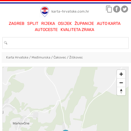
karta-hrvatske.com.hr
ZAGREB
SPLIT
RIJEKA
OSIJEK
ŽUPANIJE
AUTO KARTA
AUTOCESTE
KVALITETA ZRAKA
Karta Hrvatske
/
Međimurska
/
Čakovec
/
Žiškovec