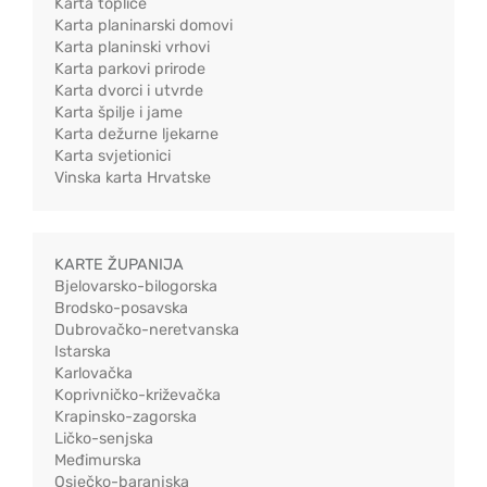
Karta toplice
Karta planinarski domovi
Karta planinski vrhovi
Karta parkovi prirode
Karta dvorci i utvrde
Karta špilje i jame
Karta dežurne ljekarne
Karta svjetionici
Vinska karta Hrvatske
KARTE ŽUPANIJA
Bjelovarsko-bilogorska
Brodsko-posavska
Dubrovačko-neretvanska
Istarska
Karlovačka
Koprivničko-križevačka
Krapinsko-zagorska
Ličko-senjska
Međimurska
Osječko-baranjska