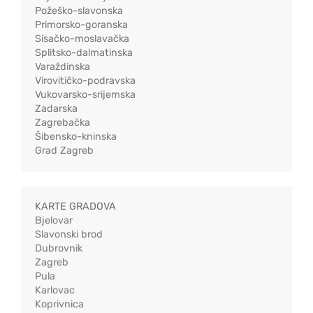
Požeško-slavonska
Primorsko-goranska
Sisačko-moslavačka
Splitsko-dalmatinska
Varaždinska
Virovitičko-podravska
Vukovarsko-srijemska
Zadarska
Zagrebačka
Šibensko-kninska
Grad Zagreb
KARTE GRADOVA
Bjelovar
Slavonski brod
Dubrovnik
Zagreb
Pula
Karlovac
Koprivnica