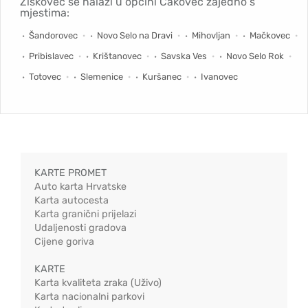
Žiškovec se nalazi u općini Čakovec zajedno s
mjestima:
Šandorovec
Novo Selo na Dravi
Mihovljan
Mačkovec
Pribislavec
Krištanovec
Savska Ves
Novo Selo Rok
Totovec
Slemenice
Kuršanec
Ivanovec
KARTE PROMET
Auto karta Hrvatske
Karta autocesta
Karta granični prijelazi
Udaljenosti gradova
Cijene goriva
KARTE
Karta kvaliteta zraka (Uživo)
Karta nacionalni parkovi