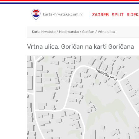
ZAGREB
SPLIT
RIJEK
karta-hrvatske.com.hr
Karta Hrvatske
/
Međimurska
/
Goričan
/
Vrtna ulica
Vrtna ulica, Goričan na karti Goričana