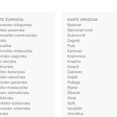
TE ŽUPANIJA
KARTE GRADOVA
ovarsko-bilogorska
Bjelovar
dsko-posavska
Slavonski brod
rovačko-neretvanska
Dubrovnik
rska
Zagreb
ovačka
Pula
ivničko-križevačka
Karlovac
pinsko-zagorska
Koprivnica
o-senjska
Krapina
imurska
Gospić
ečko-baranjska
Čakovec
eško-slavonska
Osijek
morsko-goranska
Požega
ačko-moslavačka
Rijeka
tsko-dalmatinska
Šibenik
ždinska
Sisak
vitičko-podravska
Split
varsko-srijemska
Varaždin
arska
Virovitica