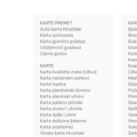
KARTE PROMET
KAR
Auto karta Hrvatske
Bjel
Karta autocesta
Bro
Karta granični prijelazi
Dub
Udaljenosti gradova
Ista
Cijene goriva
Karl
Kopr
KARTE
Kra
Karta kvaliteta zraka (Uživo)
Ličk
Karta nacionalni parkovi
Međ
Karta toplice
Osj
Karta planinarski domovi
Pož
Karta planinski vrhovi
Pri
Karta parkovi prirode
Sis
Karta dvorci i utvrde
Spli
Karta špilje i jame
Vara
Karta dežurne ljekarne
Viro
Karta svjetionici
Vuko
Vinska karta Hrvatske
Zad