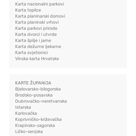
Karta nacionalni parkovi
Karta toplice
Karta planinarski domovi
Karta planinski vrhovi
Karta parkovi prirode
Karta dvorci i utvrde
Karta špilje i jame
Karta dežurne ljekarne
Karta svjetionici
Vinska karta Hrvatske
KARTE ŽUPANIJA
Bjelovarsko-bilogorska
Brodsko-posavska
Dubrovačko-neretvanska
Istarska
Karlovačka
Koprivničko-križevačka
Krapinsko-zagorska
Ličko-senjska