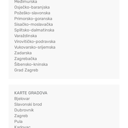
Međimurska
Osječko-baranjska
Požeško-slavonska
Primorsko-goranska
Sisačko-moslavačka
Splitsko-dalmatinska
Varaždinska
Virovitičko-podravska
Vukovarsko-srijemska
Zadarska
Zagrebačka
Šibensko-kninska
Grad Zagreb
KARTE GRADOVA
Bjelovar
Slavonski brod
Dubrovnik
Zagreb
Pula
Karlovac