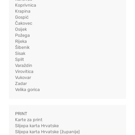
Koprivnica
Krapina
Gospić
Čakovec
Osijek
Požega
Rijeka
Šibenik
Sisak
Split
Varaždin
Virovitica
Vukovar
Zadar
Velika gorica
PRINT
Karte za print
Slijepa karta Hrvatske
Slijepa karta Hrvatske (županije)