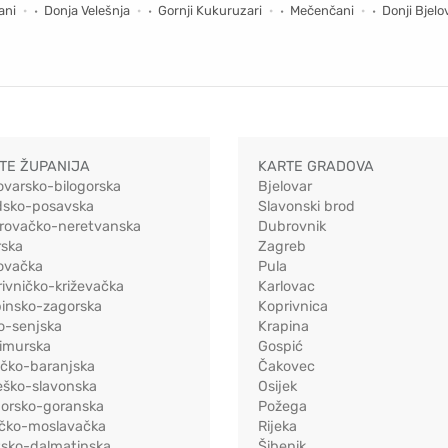
ani
Donja Velešnja
Gornji Kukuruzari
Mečenčani
Donji Bjelo
TE ŽUPANIJA
KARTE GRADOVA
ovarsko-bilogorska
Bjelovar
dsko-posavska
Slavonski brod
rovačko-neretvanska
Dubrovnik
rska
Zagreb
ovačka
Pula
ivničko-križevačka
Karlovac
pinsko-zagorska
Koprivnica
o-senjska
Krapina
imurska
Gospić
ečko-baranjska
Čakovec
eško-slavonska
Osijek
morsko-goranska
Požega
ačko-moslavačka
Rijeka
tsko-dalmatinska
Šibenik