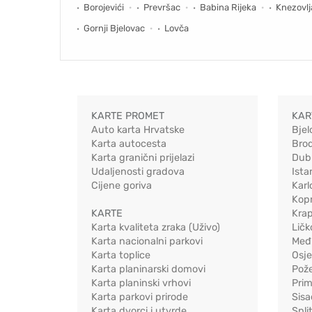
Borojevići
Prevršac
Babina Rijeka
Knezovlj
Gornji Bjelovac
Lovča
KARTE PROMET
KAR
Auto karta Hrvatske
Bjel
Karta autocesta
Bro
Karta granični prijelazi
Dub
Udaljenosti gradova
Ista
Cijene goriva
Karl
Kopr
KARTE
Kra
Karta kvaliteta zraka (Uživo)
Ličk
Karta nacionalni parkovi
Međ
Karta toplice
Osj
Karta planinarski domovi
Pož
Karta planinski vrhovi
Pri
Karta parkovi prirode
Sis
Karta dvorci i utvrde
Spli