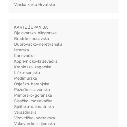
Vinska karta Hrvatske
KARTE ŽUPANIJA
Bjelovarsko-bilogorska
Brodsko-posavska
Dubrovačko-neretvanska
Istarska
Karlovačka
Koprivničko-križevačka
Krapinsko-zagorska
Ličko-senjska
Međimurska
Osječko-baranjska
Požeško-slavonska
Primorsko-goranska
Sisačko-moslavačka
Splitsko-dalmatinska
Varaždinska
Virovitičko-podravska
Vukovarsko-srijemska