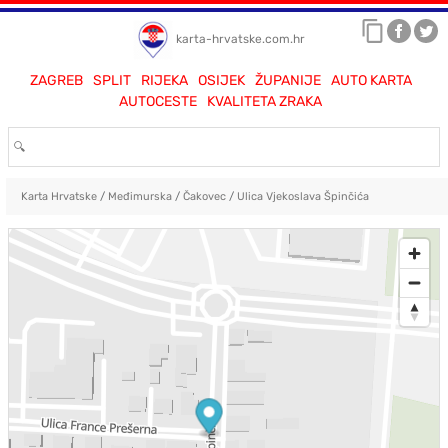
karta-hrvatske.com.hr
ZAGREB
SPLIT
RIJEKA
OSIJEK
ŽUPANIJE
AUTO KARTA
AUTOCESTE
KVALITETA ZRAKA
Karta Hrvatske
/
Međimurska
/
Čakovec
/
Ulica Vjekoslava Špinčića