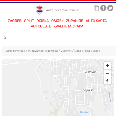
karta-hrvatske.com.hr
ZAGREB
SPLIT
RIJEKA
OSIJEK
ŽUPANIJE
AUTO KARTA
AUTOCESTE
KVALITETA ZRAKA
Karta Hrvatske
/
Vukovarsko-srijemska
/
Vukovar
/
Ulica Vijeća Europe