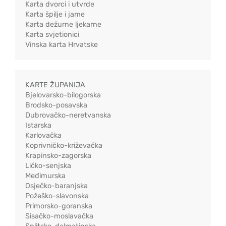
Karta dvorci i utvrde
Karta špilje i jame
Karta dežurne ljekarne
Karta svjetionici
Vinska karta Hrvatske
KARTE ŽUPANIJA
Bjelovarsko-bilogorska
Brodsko-posavska
Dubrovačko-neretvanska
Istarska
Karlovačka
Koprivničko-križevačka
Krapinsko-zagorska
Ličko-senjska
Međimurska
Osječko-baranjska
Požeško-slavonska
Primorsko-goranska
Sisačko-moslavačka