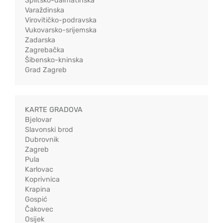
Splitsko-dalmatinska
Varaždinska
Virovitičko-podravska
Vukovarsko-srijemska
Zadarska
Zagrebačka
Šibensko-kninska
Grad Zagreb
KARTE GRADOVA
Bjelovar
Slavonski brod
Dubrovnik
Zagreb
Pula
Karlovac
Koprivnica
Krapina
Gospić
Čakovec
Osijek