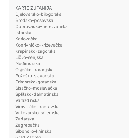
KARTE ŽUPANIJA
Bjelovarsko-bilogorska
Brodsko-posavska
Dubrovačko-neretvanska
Istarska
Karlovačka
Koprivničko-križevačka
Krapinsko-zagorska
Ličko-senjska
Međimurska
Osječko-baranjska
Požeško-slavonska
Primorsko-goranska
Sisačko-moslavačka
Splitsko-dalmatinska
Varaždinska
Virovitičko-podravska
Vukovarsko-srijemska
Zadarska
Zagrebačka
Šibensko-kninska
Grad Zagreb