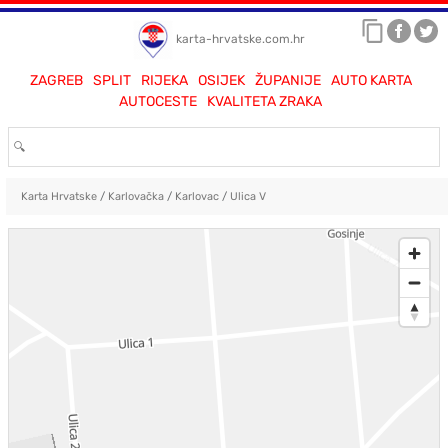
karta-hrvatske.com.hr
ZAGREB
SPLIT
RIJEKA
OSIJEK
ŽUPANIJE
AUTO KARTA
AUTOCESTE
KVALITETA ZRAKA
Karta Hrvatske
/
Karlovačka
/
Karlovac
/
Ulica V