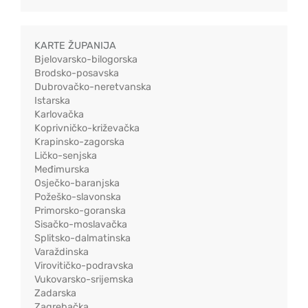
KARTE ŽUPANIJA
Bjelovarsko-bilogorska
Brodsko-posavska
Dubrovačko-neretvanska
Istarska
Karlovačka
Koprivničko-križevačka
Krapinsko-zagorska
Ličko-senjska
Međimurska
Osječko-baranjska
Požeško-slavonska
Primorsko-goranska
Sisačko-moslavačka
Splitsko-dalmatinska
Varaždinska
Virovitičko-podravska
Vukovarsko-srijemska
Zadarska
Zagrebačka