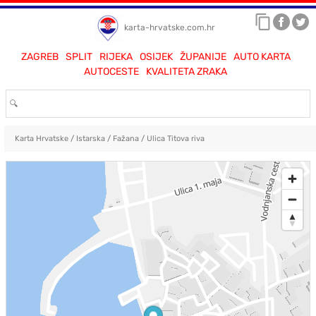
karta-hrvatske.com.hr
ZAGREB
SPLIT
RIJEKA
OSIJEK
ŽUPANIJE
AUTO KARTA
AUTOCESTE
KVALITETA ZRAKA
Karta Hrvatske
/
Istarska
/
Fažana
/
Ulica Titova riva