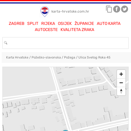
karta-hrvatske.com.hr
ZAGREB
SPLIT
RIJEKA
OSIJEK
ŽUPANIJE
AUTO KARTA
AUTOCESTE
KVALITETA ZRAKA
Karta Hrvatske
/
Požeško-slavonska
/
Požega
/
Ulica Svetog Roka 45