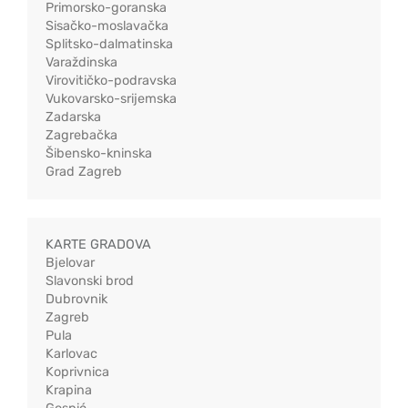
Primorsko-goranska
Sisačko-moslavačka
Splitsko-dalmatinska
Varaždinska
Virovitičko-podravska
Vukovarsko-srijemska
Zadarska
Zagrebačka
Šibensko-kninska
Grad Zagreb
KARTE GRADOVA
Bjelovar
Slavonski brod
Dubrovnik
Zagreb
Pula
Karlovac
Koprivnica
Krapina