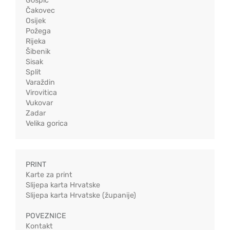
Gospić
Čakovec
Osijek
Požega
Rijeka
Šibenik
Sisak
Split
Varaždin
Virovitica
Vukovar
Zadar
Velika gorica
PRINT
Karte za print
Slijepa karta Hrvatske
Slijepa karta Hrvatske (županije)
POVEZNICE
Kontakt