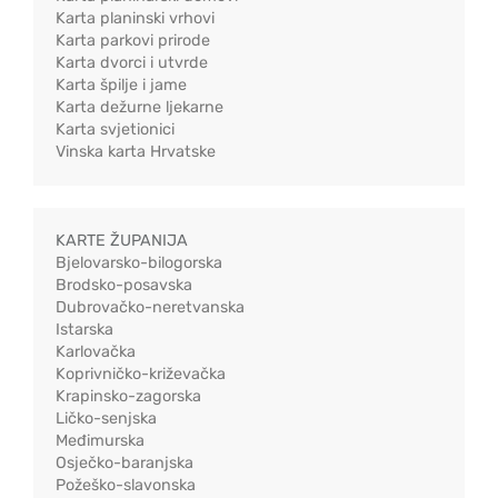
Karta planinski vrhovi
Karta parkovi prirode
Karta dvorci i utvrde
Karta špilje i jame
Karta dežurne ljekarne
Karta svjetionici
Vinska karta Hrvatske
KARTE ŽUPANIJA
Bjelovarsko-bilogorska
Brodsko-posavska
Dubrovačko-neretvanska
Istarska
Karlovačka
Koprivničko-križevačka
Krapinsko-zagorska
Ličko-senjska
Međimurska
Osječko-baranjska
Požeško-slavonska