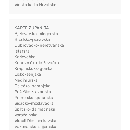
Vinska karta Hrvatske
KARTE ŽUPANIJA
Bjelovarsko-bilogorska
Brodsko-posavska
Dubrovačko-neretvanska
Istarska
Karlovačka
Koprivničko-križevačka
Krapinsko-zagorska
Ličko-senjska
Međimurska
Osječko-baranjska
Požeško-slavonska
Primorsko-goranska
Sisačko-moslavačka
Splitsko-dalmatinska
Varaždinska
Virovitičko-podravska
Vukovarsko-srijemska