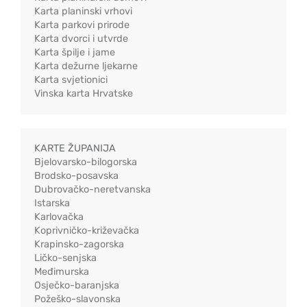
Karta planinski vrhovi
Karta parkovi prirode
Karta dvorci i utvrde
Karta špilje i jame
Karta dežurne ljekarne
Karta svjetionici
Vinska karta Hrvatske
KARTE ŽUPANIJA
Bjelovarsko-bilogorska
Brodsko-posavska
Dubrovačko-neretvanska
Istarska
Karlovačka
Koprivničko-križevačka
Krapinsko-zagorska
Ličko-senjska
Međimurska
Osječko-baranjska
Požeško-slavonska