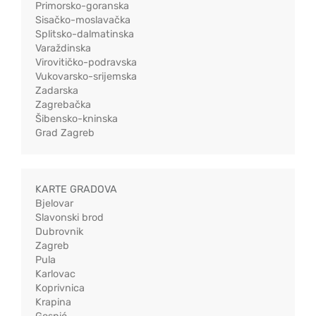
Primorsko-goranska
Sisačko-moslavačka
Splitsko-dalmatinska
Varaždinska
Virovitičko-podravska
Vukovarsko-srijemska
Zadarska
Zagrebačka
Šibensko-kninska
Grad Zagreb
KARTE GRADOVA
Bjelovar
Slavonski brod
Dubrovnik
Zagreb
Pula
Karlovac
Koprivnica
Krapina