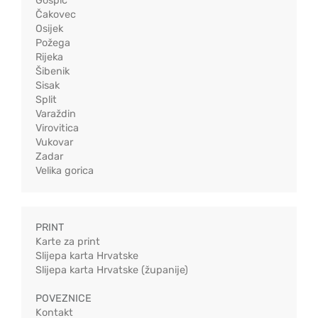
Gospić
Čakovec
Osijek
Požega
Rijeka
Šibenik
Sisak
Split
Varaždin
Virovitica
Vukovar
Zadar
Velika gorica
PRINT
Karte za print
Slijepa karta Hrvatske
Slijepa karta Hrvatske (županije)
POVEZNICE
Kontakt