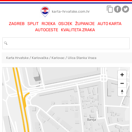
karta-hrvatske.com.hr
ZAGREB
SPLIT
RIJEKA
OSIJEK
ŽUPANIJE
AUTO KARTA
AUTOCESTE
KVALITETA ZRAKA
Karta Hrvatske
/
Karlovačka
/
Karlovac
/
Ulica Stanka Vraza