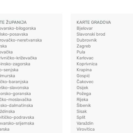
TE ŽUPANIJA
KARTE GRADOVA
ovarsko-bilogorska
Bjelovar
dsko-posavska
Slavonski brod
rovačko-neretvanska
Dubrovnik
rska
Zagreb
ovačka
Pula
ivničko-križevačka
Karlovac
pinsko-zagorska
Koprivnica
o-senjska
Krapina
imurska
Gospić
ečko-baranjska
Čakovec
eško-slavonska
Osijek
morsko-goranska
Požega
ačko-moslavačka
Rijeka
tsko-dalmatinska
Šibenik
ždinska
Sisak
vitičko-podravska
Split
varsko-srijemska
Varaždin
arska
Virovitica