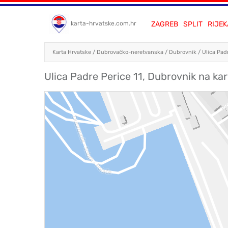
ZAGREB
SPLIT
RIJEK
karta-hrvatske.com.hr
Karta Hrvatske
/
Dubrovačko-neretvanska
/
Dubrovnik
/
Ulica Padr
Ulica Padre Perice 11, Dubrovnik na ka