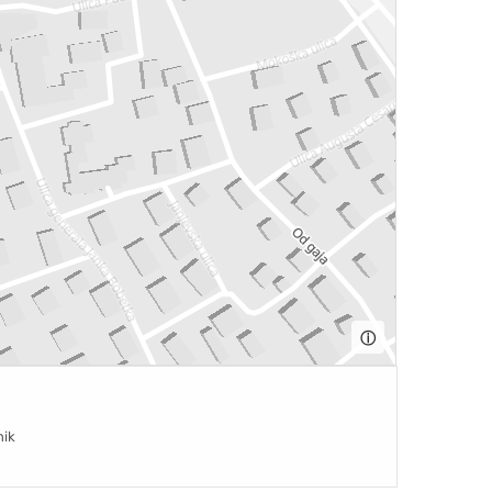
ⓘ
nik