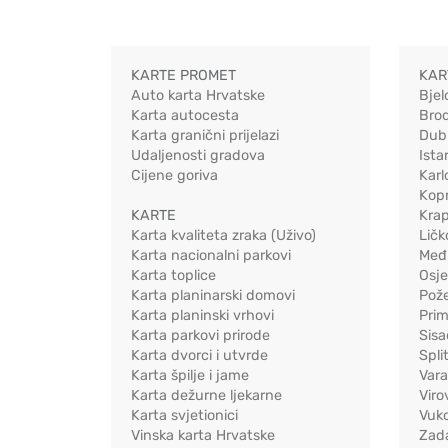
KARTE PROMET
KAR
Auto karta Hrvatske
Bjel
Karta autocesta
Bro
Karta granični prijelazi
Dub
Udaljenosti gradova
Ista
Cijene goriva
Karl
Kopr
KARTE
Kra
Karta kvaliteta zraka (Uživo)
Ličk
Karta nacionalni parkovi
Međ
Karta toplice
Osj
Karta planinarski domovi
Pož
Karta planinski vrhovi
Pri
Karta parkovi prirode
Sis
Karta dvorci i utvrde
Spli
Karta špilje i jame
Vara
Karta dežurne ljekarne
Viro
Karta svjetionici
Vuko
Vinska karta Hrvatske
Zad