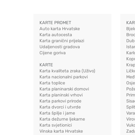
KARTE PROMET
KAR
Auto karta Hrvatske
Bjel
Karta autocesta
Bro
Karta granični prijelazi
Dub
Udaljenosti gradova
Ista
Cijene goriva
Karl
Kopr
KARTE
Kra
Karta kvaliteta zraka (Uživo)
Ličk
Karta nacionalni parkovi
Međ
Karta toplice
Osj
Karta planinarski domovi
Pož
Karta planinski vrhovi
Pri
Karta parkovi prirode
Sis
Karta dvorci i utvrde
Spli
Karta špilje i jame
Vara
Karta dežurne ljekarne
Viro
Karta svjetionici
Vuko
Vinska karta Hrvatske
Zad