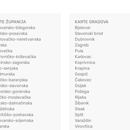
TE ŽUPANIJA
KARTE GRADOVA
ovarsko-bilogorska
Bjelovar
dsko-posavska
Slavonski brod
rovačko-neretvanska
Dubrovnik
rska
Zagreb
ovačka
Pula
ivničko-križevačka
Karlovac
pinsko-zagorska
Koprivnica
o-senjska
Krapina
imurska
Gospić
ečko-baranjska
Čakovec
eško-slavonska
Osijek
morsko-goranska
Požega
ačko-moslavačka
Rijeka
tsko-dalmatinska
Šibenik
ždinska
Sisak
vitičko-podravska
Split
varsko-srijemska
Varaždin
arska
Virovitica