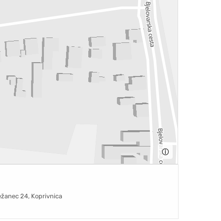
ⓘ
ežanec 24, Koprivnica