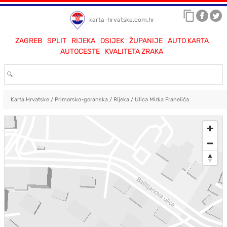
karta-hrvatske.com.hr
ZAGREB
SPLIT
RIJEKA
OSIJEK
ŽUPANIJE
AUTO KARTA
AUTOCESTE
KVALITETA ZRAKA
Karta Hrvatske
/
Primorsko-goranska
/
Rijeka
/
Ulica Mirka Franelića