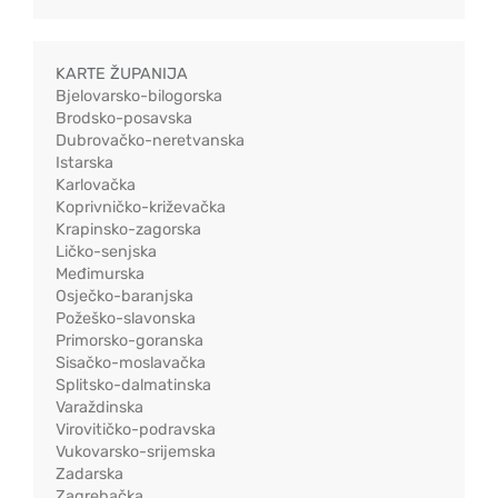
KARTE ŽUPANIJA
Bjelovarsko-bilogorska
Brodsko-posavska
Dubrovačko-neretvanska
Istarska
Karlovačka
Koprivničko-križevačka
Krapinsko-zagorska
Ličko-senjska
Međimurska
Osječko-baranjska
Požeško-slavonska
Primorsko-goranska
Sisačko-moslavačka
Splitsko-dalmatinska
Varaždinska
Virovitičko-podravska
Vukovarsko-srijemska
Zadarska
Zagrebačka