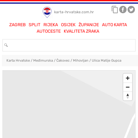
karta-hrvatske.com.hr
ZAGREB
SPLIT
RIJEKA
OSIJEK
ŽUPANIJE
AUTO KARTA
AUTOCESTE
KVALITETA ZRAKA
Karta Hrvatske
/
Međimurska
/
Čakovec
/
Mihovljan
/
Ulica Matije Gupca