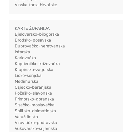
Vinska karta Hrvatske
KARTE ŽUPANIJA
Bjelovarsko-bilogorska
Brodsko-posavska
Dubrovačko-neretvanska
Istarska
Karlovačka
Koprivničko-križevačka
Krapinsko-zagorska
Ličko-senjska
Međimurska
Osječko-baranjska
Požeško-slavonska
Primorsko-goranska
Sisačko-moslavačka
Splitsko-dalmatinska
Varaždinska
Virovitičko-podravska
Vukovarsko-srijemska