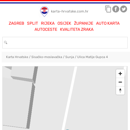
karta-hrvatske.com.hr
ZAGREB
SPLIT
RIJEKA
OSIJEK
ŽUPANIJE
AUTO KARTA
AUTOCESTE
KVALITETA ZRAKA
Karta Hrvatske
/
Sisačko-moslavačka
/
Sunja
/
Ulica Matije Gupca 4