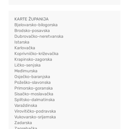
KARTE ŽUPANIJA
Bjelovarsko-bilogorska
Brodsko-posavska
Dubrovačko-neretvanska
Istarska
Karlovačka
Koprivničko-križevačka
Krapinsko-zagorska
Ličko-senjska
Međimurska
Osječko-baranjska
Požeško-slavonska
Primorsko-goranska
Sisačko-moslavačka
Splitsko-dalmatinska
Varaždinska
Virovitičko-podravska
Vukovarsko-srijemska
Zadarska
Zagrebačka