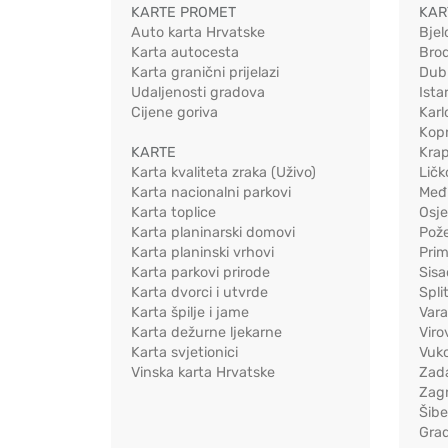
KARTE PROMET
KAR
Auto karta Hrvatske
Bjel
Karta autocesta
Bro
Karta granični prijelazi
Dub
Udaljenosti gradova
Ista
Cijene goriva
Karl
Kopr
KARTE
Kra
Karta kvaliteta zraka (Uživo)
Ličk
Karta nacionalni parkovi
Međ
Karta toplice
Osj
Karta planinarski domovi
Pož
Karta planinski vrhovi
Pri
Karta parkovi prirode
Sis
Karta dvorci i utvrde
Spli
Karta špilje i jame
Vara
Karta dežurne ljekarne
Viro
Karta svjetionici
Vuko
Vinska karta Hrvatske
Zad
Zag
Šib
Gra