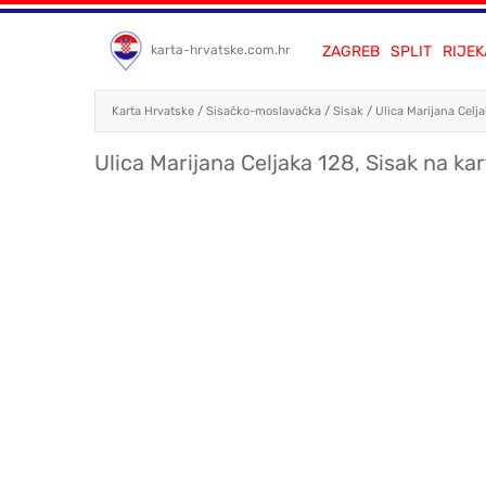
ZAGREB
SPLIT
RIJEK
karta-hrvatske.com.hr
Karta Hrvatske
/
Sisačko-moslavačka
/
Sisak
/
Ulica Marijana Celj
Ulica Marijana Celjaka 128, Sisak na kar