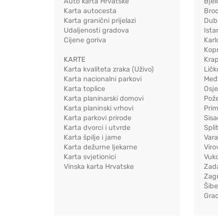
Auto karta Hrvatske
Bjel
Karta autocesta
Bro
Karta granični prijelazi
Dub
Udaljenosti gradova
Ista
Cijene goriva
Karl
Kopr
KARTE
Kra
Karta kvaliteta zraka (Uživo)
Ličk
Karta nacionalni parkovi
Međ
Karta toplice
Osj
Karta planinarski domovi
Pož
Karta planinski vrhovi
Pri
Karta parkovi prirode
Sis
Karta dvorci i utvrde
Spli
Karta špilje i jame
Vara
Karta dežurne ljekarne
Viro
Karta svjetionici
Vuko
Vinska karta Hrvatske
Zad
Zag
Šib
Gra