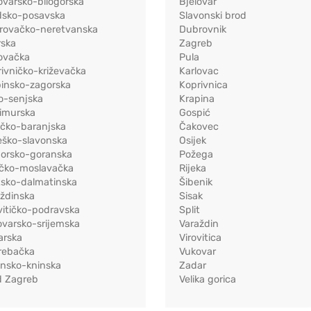
ovarsko-bilogorska
Bjelovar
dsko-posavska
Slavonski brod
rovačko-neretvanska
Dubrovnik
rska
Zagreb
ovačka
Pula
ivničko-križevačka
Karlovac
pinsko-zagorska
Koprivnica
o-senjska
Krapina
imurska
Gospić
ečko-baranjska
Čakovec
eško-slavonska
Osijek
morsko-goranska
Požega
ačko-moslavačka
Rijeka
tsko-dalmatinska
Šibenik
ždinska
Sisak
vitičko-podravska
Split
varsko-srijemska
Varaždin
arska
Virovitica
rebačka
Vukovar
ensko-kninska
Zadar
d Zagreb
Velika gorica