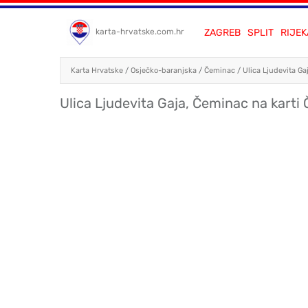
ZAGREB
SPLIT
RIJEK
karta-hrvatske.com.hr
Karta Hrvatske
/
Osječko-baranjska
/
Čeminac
/
Ulica Ljudevita Ga
Ulica Ljudevita Gaja, Čeminac na karti