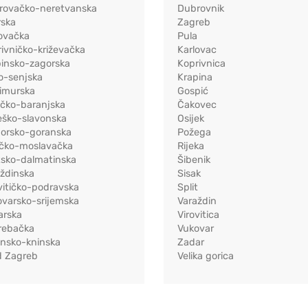
rovačko-neretvanska
Dubrovnik
rska
Zagreb
ovačka
Pula
ivničko-križevačka
Karlovac
pinsko-zagorska
Koprivnica
o-senjska
Krapina
imurska
Gospić
ečko-baranjska
Čakovec
eško-slavonska
Osijek
morsko-goranska
Požega
ačko-moslavačka
Rijeka
tsko-dalmatinska
Šibenik
ždinska
Sisak
vitičko-podravska
Split
varsko-srijemska
Varaždin
arska
Virovitica
rebačka
Vukovar
ensko-kninska
Zadar
d Zagreb
Velika gorica