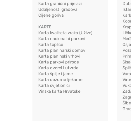
Karta granični prijelazi
Dub
Udaljenosti gradova
Ista
Cijene goriva
Karl
Kopr
KARTE
Kra
Karta kvaliteta zraka (Uživo)
Ličk
Karta nacionalni parkovi
Međ
Karta toplice
Osj
Karta planinarski domovi
Pož
Karta planinski vrhovi
Pri
Karta parkovi prirode
Sis
Karta dvorci i utvrde
Spli
Karta špilje i jame
Vara
Karta dežurne ljekarne
Viro
Karta svjetionici
Vuko
Vinska karta Hrvatske
Zad
Zag
Šib
Gra