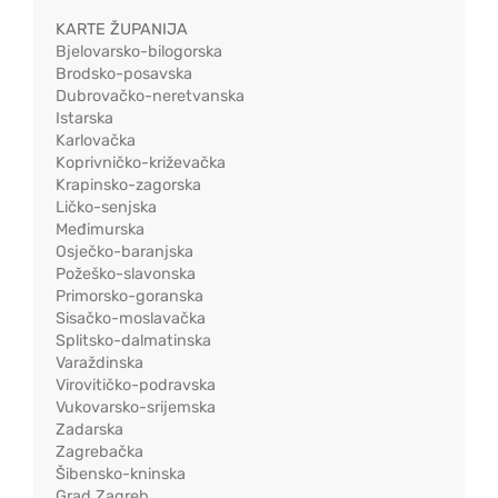
KARTE ŽUPANIJA
Bjelovarsko-bilogorska
Brodsko-posavska
Dubrovačko-neretvanska
Istarska
Karlovačka
Koprivničko-križevačka
Krapinsko-zagorska
Ličko-senjska
Međimurska
Osječko-baranjska
Požeško-slavonska
Primorsko-goranska
Sisačko-moslavačka
Splitsko-dalmatinska
Varaždinska
Virovitičko-podravska
Vukovarsko-srijemska
Zadarska
Zagrebačka
Šibensko-kninska
Grad Zagreb