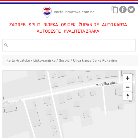
karta-hrvatske.com.hr
ZAGREB
SPLIT
RIJEKA
OSIJEK
ŽUPANIJE
AUTO KARTA
AUTOCESTE
KVALITETA ZRAKA
Karta Hrvatske
/
Ličko-senjska
/
Gospić
/
Ulica kneza Jerka Rukavine