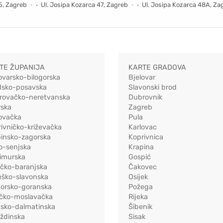
5, Zagreb
Ul. Josipa Kozarca 47, Zagreb
Ul. Josipa Kozarca 48A, Za
TE ŽUPANIJA
KARTE GRADOVA
ovarsko-bilogorska
Bjelovar
dsko-posavska
Slavonski brod
rovačko-neretvanska
Dubrovnik
rska
Zagreb
ovačka
Pula
ivničko-križevačka
Karlovac
pinsko-zagorska
Koprivnica
o-senjska
Krapina
imurska
Gospić
ečko-baranjska
Čakovec
eško-slavonska
Osijek
morsko-goranska
Požega
ačko-moslavačka
Rijeka
tsko-dalmatinska
Šibenik
ždinska
Sisak