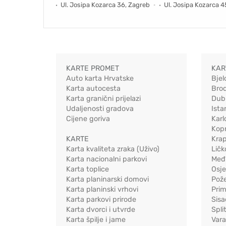
Ul. Josipa Kozarca 36, Zagreb
Ul. Josipa Kozarca 4
KARTE PROMET
KAR
Auto karta Hrvatske
Bjel
Karta autocesta
Bro
Karta granični prijelazi
Dub
Udaljenosti gradova
Ista
Cijene goriva
Karl
Kopr
KARTE
Kra
Karta kvaliteta zraka (Uživo)
Ličk
Karta nacionalni parkovi
Međ
Karta toplice
Osj
Karta planinarski domovi
Pož
Karta planinski vrhovi
Pri
Karta parkovi prirode
Sis
Karta dvorci i utvrde
Spli
Karta špilje i jame
Vara